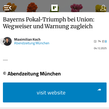
menu_open
Bayerns Pokal-Triumph bei Union:
Wegweiser und Warnung zugleich
Maximilian Koch
74
0
Abendzeitung München
04.12.2025
.....
© Abendzeitung München
visit website