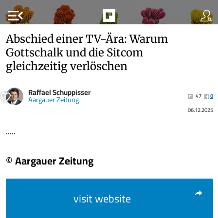
menu_open
Abschied einer TV-Ära: Warum
Gottschalk und die Sitcom
gleichzeitig verlöschen
Raffael Schuppisser
47
0
Aargauer Zeitung
06.12.2025
.....
© Aargauer Zeitung
visit website