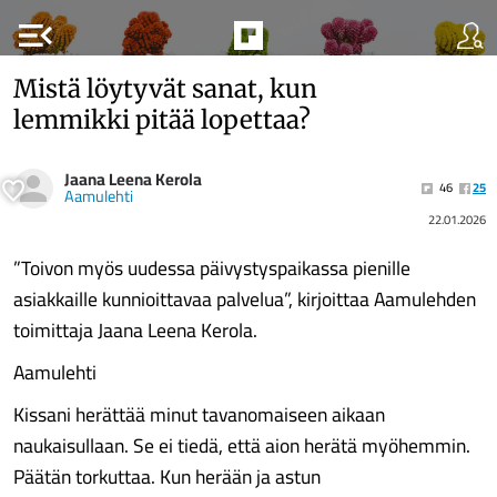
menu_open
Mistä löytyvät sanat, kun
lemmikki pitää lopettaa?
Jaana Leena Kerola
46
25
Aamulehti
22.01.2026
”Toivon myös uudessa päivystyspaikassa pienille
asiakkaille kunnioittavaa palvelua”, kirjoittaa Aamulehden
toimittaja Jaana Leena Kerola.
Aamulehti
Kissani herättää minut tavanomaiseen aikaan
naukaisullaan. Se ei tiedä, että aion herätä myöhemmin.
Päätän torkuttaa. Kun herään ja astun