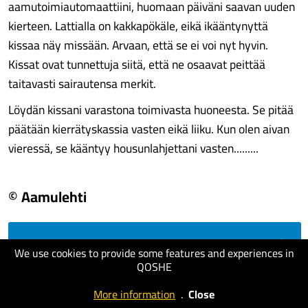
aamutoimiautomaattiini, huomaan päiväni saavan uuden
kierteen. Lattialla on kakkapökäle, eikä ikääntynyttä
kissaa näy missään. Arvaan, että se ei voi nyt hyvin.
Kissat ovat tunnettuja siitä, että ne osaavat peittää
taitavasti sairautensa merkit.
Löydän kissani varastona toimivasta huoneesta. Se pitää
päätään kierrätyskassia vasten eikä liiku. Kun olen aivan
vieressä, se kääntyy housunlahjettani vasten.........
© Aamulehti
visit website
We use cookies to provide some features and experiences in
QOSHE
More information
.
Close