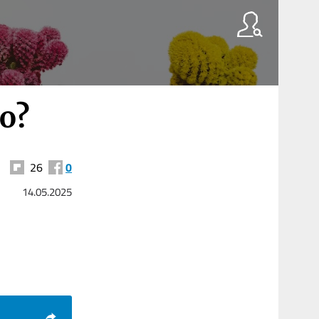
o?
26
0
14.05.2025