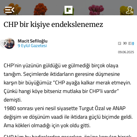
menu_open
CHP bir kişiye endekslenemez
Macit Sefiloğlu
30
0
9 Eylül Gazetesi
09.06.2025
CHP’nin yüzünün güldüğü ve gülmediği birçok olaya
tanığım. Seçimlerde iktidarların geresine düşmesine
karşın bir büyüğümüz “CHP ayağa kalkar merak etmeyin.
Çünkü hangi köye bitseniz mutlaka bir CHP’li vardır”
demişti.
1980 sonrası yeni nesil siyasette Turgut Özal ve ANAP
değişim ve döşünüm vaadi ile iktidara güçlü biçimde geldi.
Ama kökleri olmadığı için yok oldu gitti.
CHP tüm bu badirelerden geçerken, önüne konulan birçok