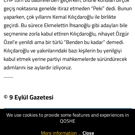
geçiş noktasına genelde itiraz etmeden “Peki” dedi. Bunun
yaparken, çok yıllarını Kemal Kılıçdaroğlu ile birlikte
geçirdi. Bu sürece Ekmelettin İhsanoğlu gibi adayları bile
seçmenine zorla kabul ettiren Kılıçdaroğlu, nihayet Özgür
Özel’e yenildi ama bir türlü “Benden bu kadar” demedi.
Kılıçdaroğlu ve yakınlarındaki bazı kişilerin bu yenilgiyi
kabul etmek yerine partiyi mahkemelerde süründürecek
adımlarını ise aylardır izliyoruz.
........
© 9 Eylül Gazetesi
We use cookies to provide some features and experiences in
visit website
QOSHE
More information
.
Close