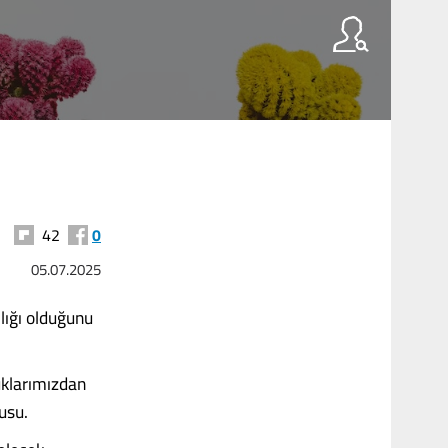
42
0
05.07.2025
ılığı olduğunu
uklarımızdan
usu.