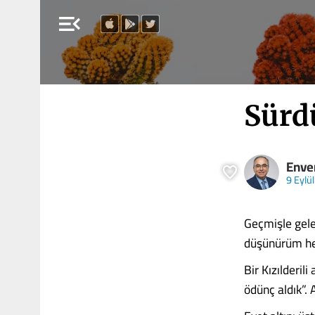
menu_open
Sürdü
Enve
9 Eylü
Geçmişle gelec
düşünürüm h
Bir Kızılderi
ödünç aldık”.