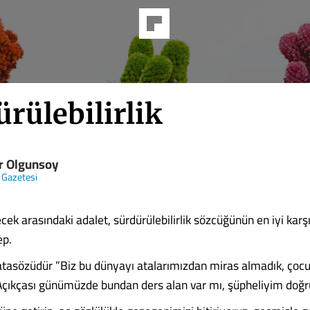
rülebilirlik
r Olgunsoy
l Gazetesi
ek arasındaki adalet, sürdürülebilirlik sözcüğünün en iyi karş
ep.
li atasözüdür ”Biz bu dünyayı atalarımızdan miras almadık, çoc
 Açıkçası günümüzde bundan ders alan var mı, şüpheliyim doğr