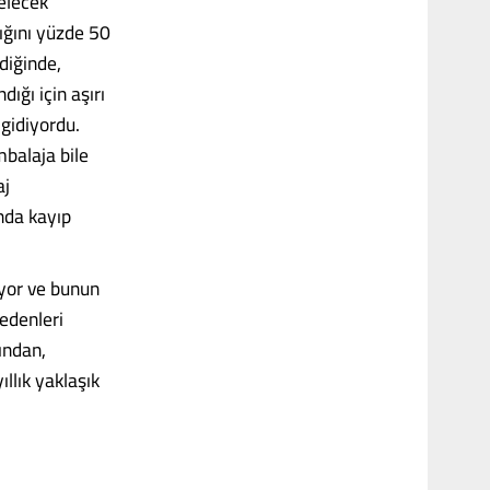
gelecek
ığını yüzde 50
diğinde,
ığı için aşırı
gidiyordu.
mbalaja bile
aj
nda kayıp
uyor ve bunun
bedenleri
ından,
llık yaklaşık