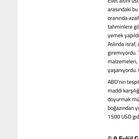
Evet altını üs
arasındaki bu
oranında azal
tahminlere gör
yemek yapıldı
Aslında israf,
giremiyordu. 
malzemeleri, 
yaşanıyordu.
ABD’nin tespi
maddi karşılığ
doyurmak mümk
boğazından yiy
1500 USD gıda 
© 9 Eylül G