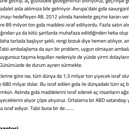
tüne getirip, aç gözlülükle gezegenimizi bitiriyoruz, geçmişle 
 adalet asla aklımıza bile gelmiyor. Avrupa’daki gıda savurganl
tmayı hedefleyen AB, 2012 yılında harekete geçme kararı ver
e 89 milyon ton gıda maddesi israf ediliyordu. Fazla satın alınd
ğından ya da kötü şartlarda muhafaza edildiğinden heba olup 
 daha tarlada başlıyor şekli, rengi bozuk diye hemen atılıyor, a
Tabii ambalajlama da ayrı bir problem, uygun olmayan ambal
uygunsuz taşıma koşulları nedeniyle de yüzde yirmi dolayları
 Günümüzde de durum aynen sürmekte.
tlerine göre ise, tüm dünya da 1,3 milyar ton yiyecek israf ol
ı 680 milyar dolar. Bu israf edilen gıda ile dünyadaki tüm aç 
ün. Aslında gıda maddelerini israf ederek aç insanların ağz
eceklerini alıyor çöpe atıyoruz. Ortalama bir ABD vatandaşı yı
israf ediyor. Tabii buna bir de........
azetesi