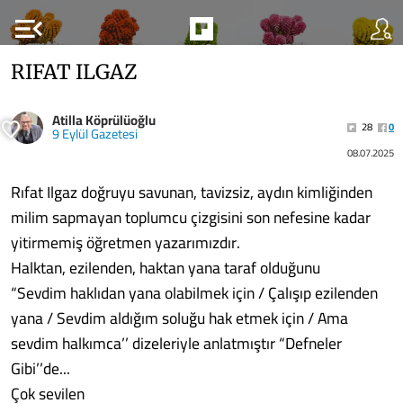
menu_open
RIFAT ILGAZ
Atilla Köprülüoğlu
28
0
9 Eylül Gazetesi
08.07.2025
Rıfat Ilgaz doğruyu savunan, tavizsiz, aydın kimliğinden
milim sapmayan toplumcu çizgisini son nefesine kadar
yitirmemiş öğretmen yazarımızdır.
Halktan, ezilenden, haktan yana taraf olduğunu
“Sevdim haklıdan yana olabilmek için / Çalışıp ezilenden
yana / Sevdim aldığım soluğu hak etmek için / Ama
sevdim halkımca’’ dizeleriyle anlatmıştır “Defneler
Gibi’’de...
Çok sevilen