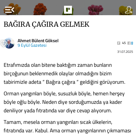
menu_open
BAĞIRA ÇAĞIRA GELMEK
Ahmet Bülent Göksel
45
0
9 Eylül Gazetesi
31.07.2025
Etrafımızda olan bitene baktığım zaman bunların
birçoğunun beklenmedik olaylar olmadığını bizim
tabirimizle adeta “ Bağıra çağıra “ geldiğini görüyorum.
Orman yangınları böyle, susuzluk böyle, hemen herşey
böyle oğlu böyle. Neden diye sorduğumuzda ya kader
deniliyor yada fıtratında var diye cevap alıyorum.
Tamam, mesela orman yangınları sıcak ülkelerin,
fıtratında var. Kabul. Ama orman yangınlarının çıkmaması