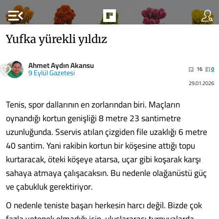
menu_open
Yufka yürekli yıldız
Ahmet Aydın Akansu
16
0
9 Eylül Gazetesi
29.01.2026
Tenis, spor dallarının en zorlarından biri. Maçların
oynandığı kortun genişliği 8 metre 23 santimetre
uzunluğunda. Sservis atılan çizgiden file uzaklığı 6 metre
40 santim. Yani rakibin kortun bir köşesine attığı topu
kurtaracak, öteki köşeye atarsa, uçar gibi koşarak karşı
sahaya atmaya çalışacaksın. Bu nedenle olağanüstü güç
ve çabukluk gerektiriyor.
O nedenle teniste başarı herkesin harcı değil. Bizde çok
fazla yetenek olmadığı için, uluslararası turnuvalarda