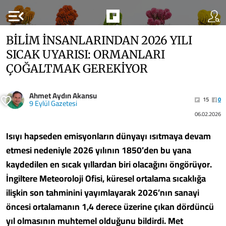
menu_open
BİLİM İNSANLARINDAN 2026 YILI
SICAK UYARISI: ORMANLARI
ÇOĞALTMAK GEREKİYOR
Ahmet Aydın Akansu
15
0
9 Eylül Gazetesi
06.02.2026
Isıyı hapseden emisyonların dünyayı ısıtmaya devam
etmesi nedeniyle 2026 yılının 1850’den bu yana
kaydedilen en sıcak yıllardan biri olacağını öngörüyor.
İngiltere Meteoroloji Ofisi, küresel ortalama sıcaklığa
ilişkin son tahminini yayımlayarak 2026’nın sanayi
öncesi ortalamanın 1,4 derece üzerine çıkan dördüncü
yıl olmasının muhtemel olduğunu bildirdi. Met