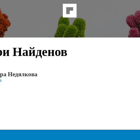
ри Найденов
ра Недялкова
а