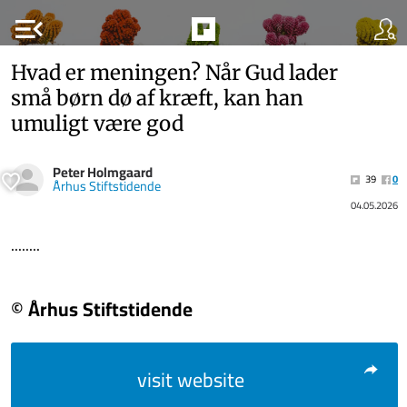
menu_open
Hvad er me­nin­gen? Når Gud lader
små børn dø af kræft, kan han
umu­ligt være god
Peter Holmgaard
39
0
Århus Stiftstidende
04.05.2026
........
© Århus Stiftstidende
visit website