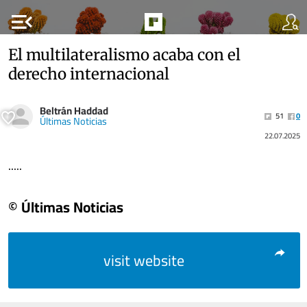
menu_open
El multilateralismo acaba con el
derecho internacional
Beltrán Haddad
51
0
Últimas Noticias
22.07.2025
.....
© Últimas Noticias
visit website