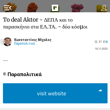
menu_open
To deal Aktor - ∆ΕΠΑ και το
παρασκήνιο στα ΕΛ.ΤΑ. - δύο κόσµοι
Κωνσταντίνος Μίχαλος
21
0
Παραπολιτικά
10.11.2025
.....
© Παραπολιτικά
visit website