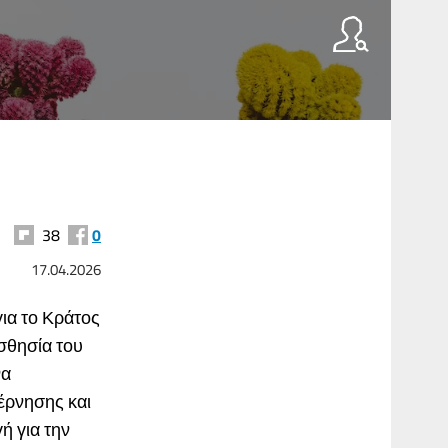
38
0
17.04.2026
ια το Κράτος
σθησία του
να
έρνησης και
ή για την