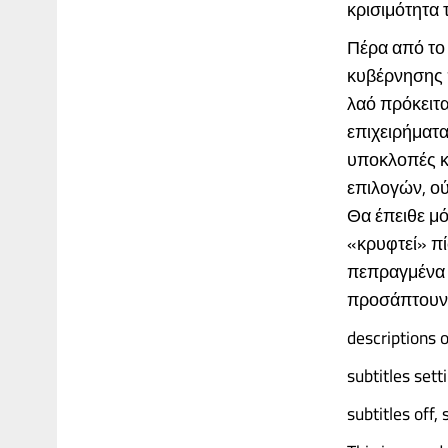
κρισιμότητα 
Πέρα από το
κυβέρνησης π
λαό πρόκειτα
επιχειρήματα
υποκλοπές κα
επιλογών, ού
Θα έπειθε μ
«κρυφτεί» πί
πεπραγμένα τ
προσάπτουν.
descriptions o
subtitles sett
subtitles off,