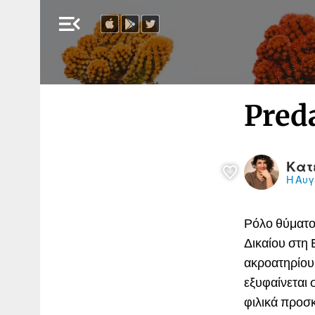
menu_open
Pred
Κατ
Η Αυγ
Ρόλο θύματο
Δικαίου στη
ακροατηρίου 
εξυφαίνεται
φιλικά προσ