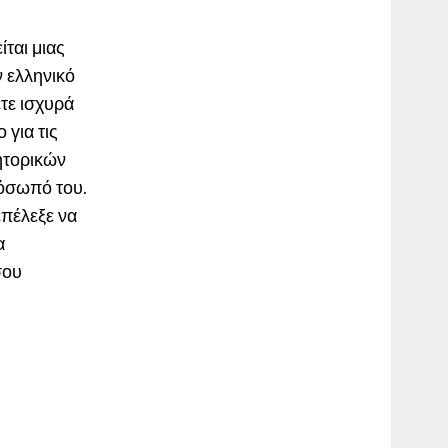
ται μιας
ν ελληνικό
ετε ισχυρά
 για τις
ητορικών
ρόσωπό του.
επέλεξε να
α
σου