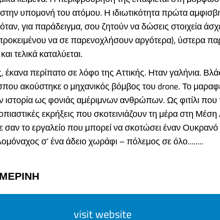
 στην υπομονή του ατόμου. Η ιδιωτικότητα πρώτα αμφισβη
ς (όταν, για παράδειγμα, σου ζητούν να δώσεις στοιχεία άσ
προκειμένου να σε παρενοχλήσουν αργότερα), ύστερα παρ
και τελικά καταλύεται.
, έκανα περίπατο σε λόφο της Αττικής. Ηταν γαλήνια. Βλά
σπου ακούστηκε ο μηχανικός βόμβος του drone. Το μαραφ
ην ιστορία ως φονιάς αμέριμνων ανθρώπων. Ως φιτίλι που
ροπιαστικές εκρήξεις που σκοτεινιάζουν τη μέρα στη Μέση
ε σαν το εργαλείο που μπορεί να σκοτώσει έναν Ουκρανό
ομόναχος σ’ ένα άδειο χωράφι – πόλεμος σε όλο........
ΗΜΕΡΙΝΗ
visit website