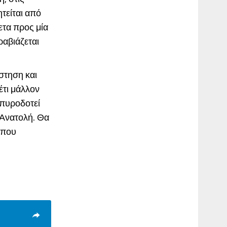
τείται από
χετα προς μία
αβιάζεται
στηση και
έτι μάλλον
 πυροδοτεί
 Ανατολή. Θα
 που