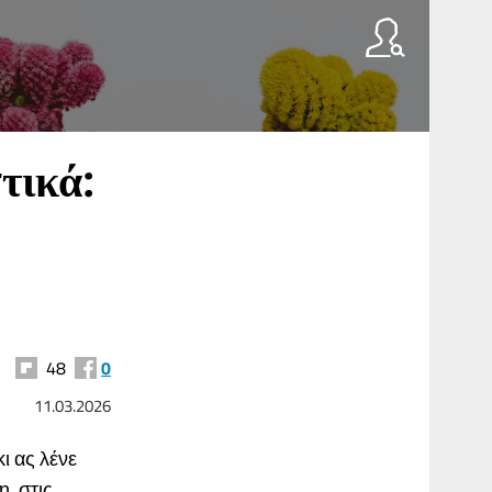
τικά:
48
0
11.03.2026
κι ας λένε
, στις