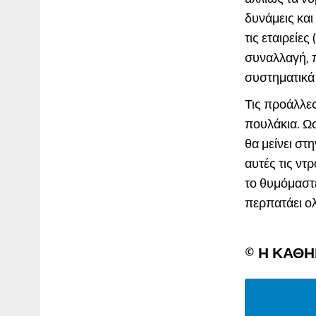
δυνάμεις και
τις εταιρείε
συναλλαγή, 
συστηματικά 
Τις προάλλες
πουλάκια. Ω
θα μείνει στ
αυτές τις ντ
το θυμόμαστ
περπατάει ολ
© Η ΚΑΘ