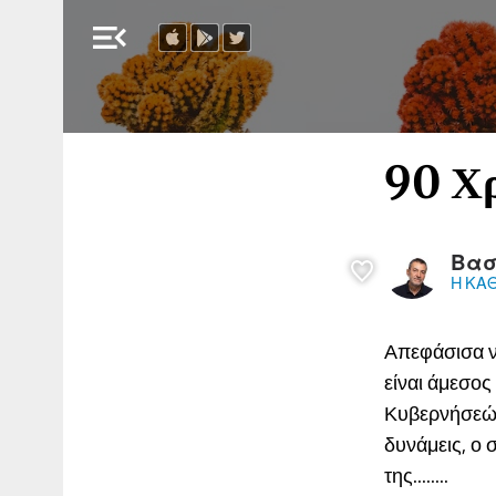
menu_open
90 Χρ
Βασ
Η ΚΑ
Απεφάσισα ν’
είναι άμεσο
Κυβερνήσεώς 
δυνάμεις, ο 
της........