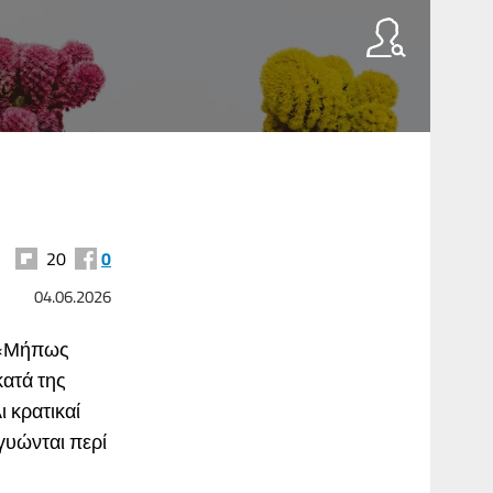
20
0
04.06.2026
. «Μήπως
κατά της
 κρατικαί
γυώνται περί