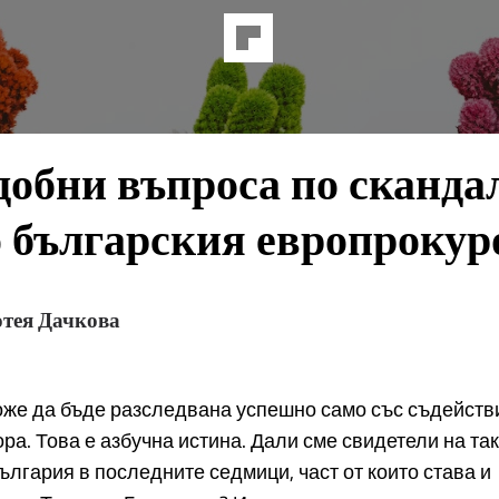
добни въпроса по сканда
 българския европрокур
тея Дачкова
же да бъде разследвана успешно само със съдейств
ра. Това е азбучна истина. Дали сме свидетели на та
ългария в последните седмици, част от които става и