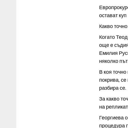
Европрокуро
остават куп
Какво точно
Когато Теод
още е съдия
Емилия Руси
няколко път
В коя точно
покрива, се
разбира се.
За какво то
на репликат
Георгиева о
процедура п