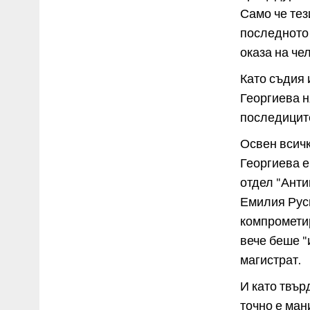
Само че тез
последното 
оказа на че
Като съдия 
Георгиева н
последицит
Освен всичк
Георгиева е
отдел "Анти
Емилия Руси
компрометир
вече беше "
магистрат.
И като твър
точно е ман