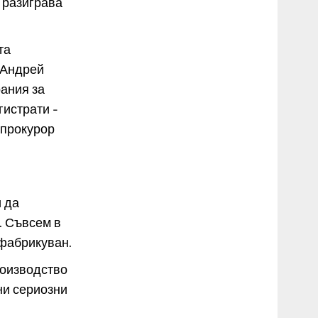
 разиграва
та
 Андрей
рания за
истрати -
 прокурор
и да
. Съвсем в
зфабрикуван.
роизводство
ни сериозни