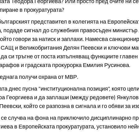
ата Теодора Георгиева? Или просто пред очите ни се
пиране в прокуратурата?
българският представител в колегията на Европейска
а, подаде сигнал до служебния правосъден министър
който говори за натиск и заплахи. Намесва санкциони
 САЩ и Великобритания Делян Пеевски и ключови маг
да си тръгне от поста изпълняващ функциите главен
арафов и градската прокурорка Емилия Русинова.
еднага получи охрана от МВР.
та днес пусна "институционална позиция", която цел
а Георгиева и да заплаши (между редовете) Янкулов
 Пеевски, който се разпозна в сигнала и го обяви за и
а се случва на фона на приключило дисциплинарно п
иева в Европейската прокуратурата, установило ней