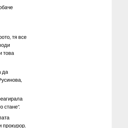
обаче
ото, тя все
 води
и това
а да
Русинова,
 реагирала
о стане".
лата
и прокурор.