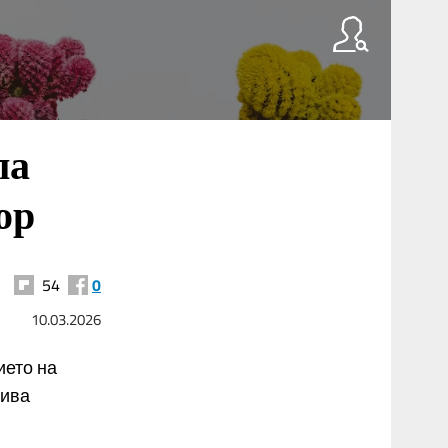
ла
ор
54
0
10.03.2026
ието на
кива