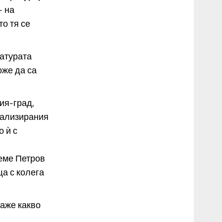
- на
о тя се
ратурата
оже да са
ия-град,
циализирания
о ѝ с
реме Петров
ща с колега
каже какво