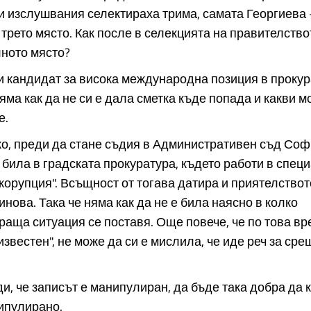
и изслушвания селектираха трима, самата Георгиева 
трето място. Как после в селекцията на правителствот
лното място?
и кандидат за висока международна позиция в проку
яма как да не си е дала сметка къде попада и какви м
е.
о, преди да стане съдия в Административен съд Соф
 била в градската прокуратура, където работи в спе
корупция". Всъщност от тогава датира и приятелствот
нова. Така че няма как да не е била наясно в колко
аща ситуация се поставя. Още повече, че по това в
известен", не може да си е мислила, че иде реч за сре
ди, че записът е манипулиран, да бъде така добра да 
ипулирано.