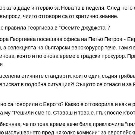
рката даде интервю за Нова тв в неделя. След него 
 въпроси, чиито отговори са от критично знание.
 е правила Георгиева в "Осемте джуджета"?
ора Георгиева посещава офиса на Петьо Петров - Евр
, а селекцията на български еврокорурор тече. Там я
нова, която и по онова време е градски прокурор. Пр
и.
 вселена етичните стандарти, които един съдия трябв
 вписват в подобна ситуация?! Същото се отнася и за 
чно са говорили с Еврото? Какво е отговорила и как е
а му "Решили сме го. Ставаш и това е. Пък после к’вот
бяснява, че по това време вече била приключила "ця
о изслушването пред няколко комисии" за европейск