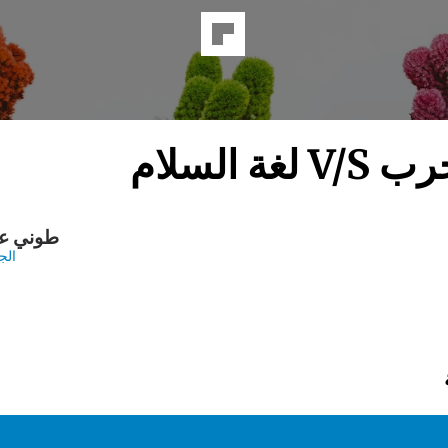
لغة الحرب 
طوني ع
الج