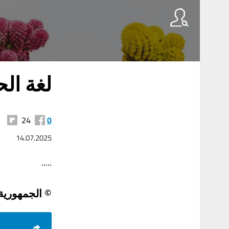
V/S لغة السلام
24
0
14.07.2025
.....
© الجمهورية