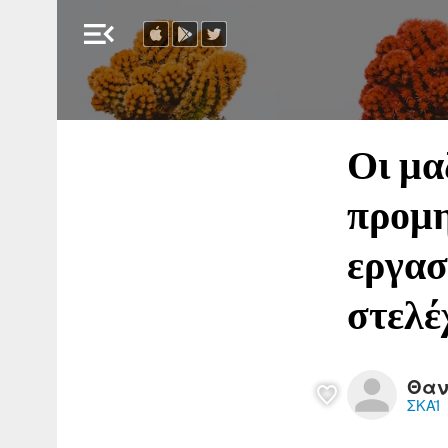
menu_open
Οι μα
προμη
εργασ
στελέ
Θαν
ΣΚΑΪ