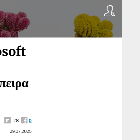
osoft
μπειρα
28
0
29.07.2025