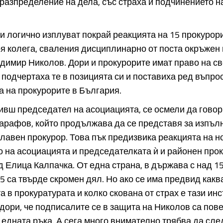
разпределение на дела, със страха и подчинението н
и логично изплуват покрай реакцията на 15 прокурор
я колега, сваления дисциплинарно от поста окръжен 
имир Николов. Дори и прокурорите имат право на с
 подчертаха те в позицията си и поставиха ред въпро
 на прокурорите в България.
ивш председател на асоциацията, се осмели да гово
арафов, който продължава да се представя за изпъ
лавен прокурор. Това пък предизвика реакцията на н
 на асоциацията и председателката ѝ и районен прок
 Елица Калпачка. От една страна, в държава с над 1
5 са твърде скромен дял. Но ако се има предвид какв
 в прокуратурата и колко скована от страх е тази инс
дори, че подписалите се в защита на Николов са пове
 едната ръка. А сега много внимателно трябва да сле