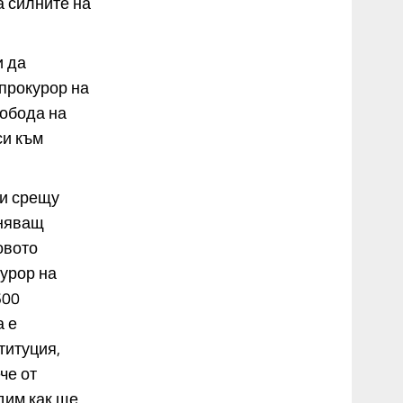
а силните на
и да
прокурор на
вобода на
си към
ри срещу
лняващ
овото
урор на
500
а е
титуция,
че от
дим как ще