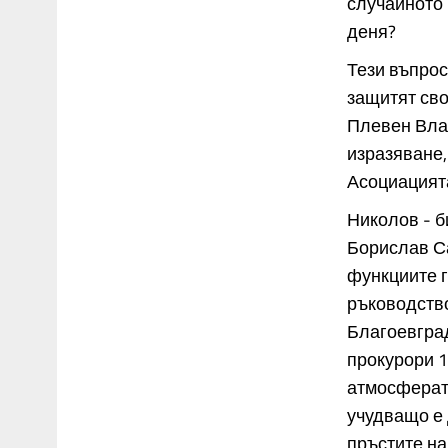
случайното 
деня?
Тези въпрос
защитят сво
Плевен Влад
изразяване,
Асоциацията
Николов - б
Борислав С
функциите г
ръководство
Благоевград
прокурори 1
атмосферата
учудващо е 
пръстите на