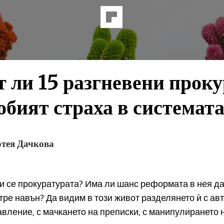
 ли 15 разгневени прок
обият страха в системат
тея Дачкова
 се прокуратурата? Има ли шанс реформата в нея да
тре навън? Да видим в този живот разделянето ѝ с ав
авление, с мачкането на преписки, с манипулирането 