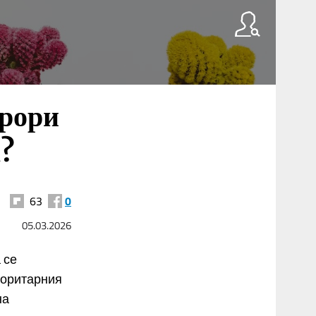
урори
а?
63
0
05.03.2026
 се
торитарния
на