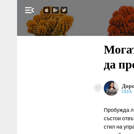
menu_open
Могат
да пр
Доро
СЕГА
Пробужда ли
състои отвъ
стил на упр