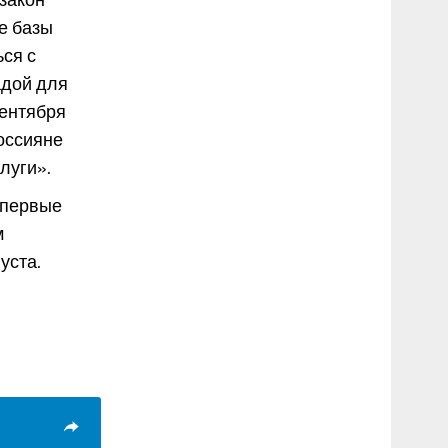
е базы
ся с
адой для
сентября
оссияне
луги».
впервые
м
уста.