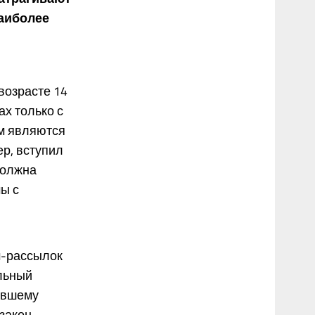
наиболее
возрасте 14
ах только с
м являются
р, вступил
должна
ы с
м-рассылок
ильный
вившему
закон