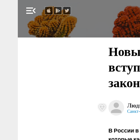
menu_open
Новые
вступ
зако
Люд
Санкт-
В России в
которые ка