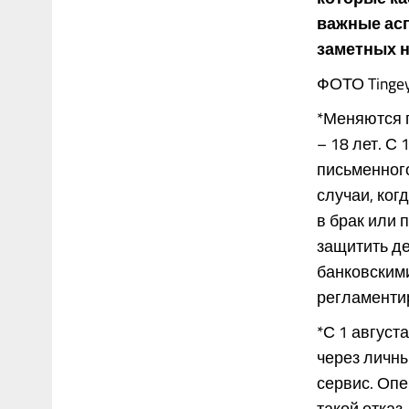
важные асп
заметных 
ФОТО Tingey 
*Меняются 
– 18 лет. С 
письменног
случаи, ког
в брак или 
защитить де
банковскими
регламентир
*С 1 август
через личны
сервис. Опе
такой отказ