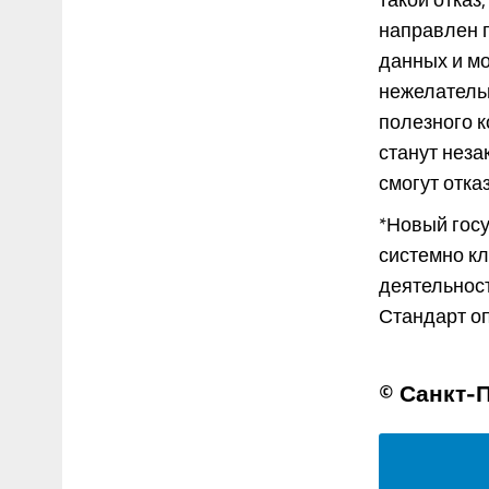
направлен п
данных и мо
нежелатель
полезного к
станут неза
смогут отка
*Новый госу
системно к
деятельност
Стандарт опр
© Санкт-