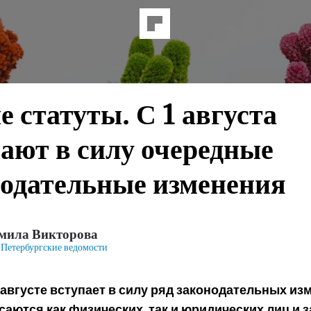
 статуты. С 1 августа
ают в силу очередные
нодательные изменения
мила Викторова
Петербургские ведомости
 августе вступает в силу ряд законодательных из
саются как физических, так и юридических лиц и 