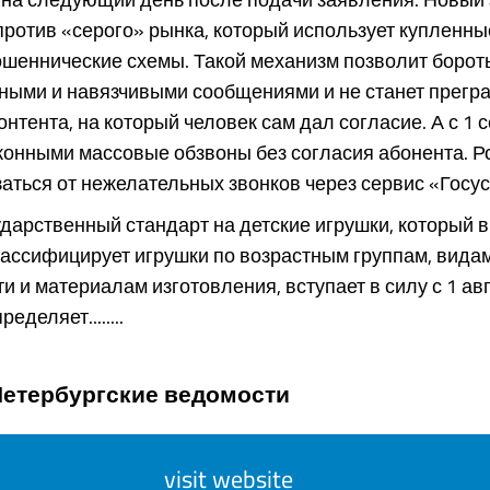
ротив «серого» рынка, который использует купленны
шеннические схемы. Такой механизм позволит бороть
ными и навязчивыми сообщениями и не станет прегр
онтента, на который человек сам дал согласие. А с 1 
конными массовые обзвоны без согласия абонента. Р
заться от нежелательных звонков через сервис «Госус
дарственный стандарт на детские игрушки, который 
лассифицирует игрушки по возрастным группам, вида
и и материалам изготовления, вступает в силу с 1 авг
еделяет........
Петербургские ведомости
visit website