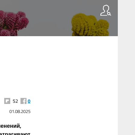
52
0
01.08.2025
менений,
затрагивают