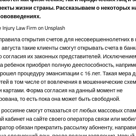
екты жизни страны. Рассказываем о некоторых 
нововведениях.
Injury Law Firm on Unsplash
правила открытия счетов для несовершеннолетних в 
1 августа такие клиенты смогут открывать счета в банк
о согласия их законных представителей. Исключение
да ребенок приобрел полную дееспособность, наприме
прошел процедуру эмансипации с 16 лет. Такая мера 
тей в том числе от вовлечения в мошеннические схем
 картами. Форма согласия на данный момент не
ована, то есть пока она может быть свободной.
а россияне смогут отказаться от любых массовых спа
й кабинет на сайте своего оператора связи или моб
ратор обязан прекратить рассылку абоненту, напра
, на следующий день после подачи заявления. Новый 