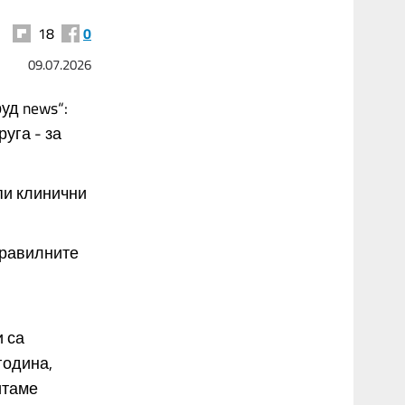
18
0
09.07.2026
уд news“:
руга - за
пи клинични
правилните
 са
година,
итаме