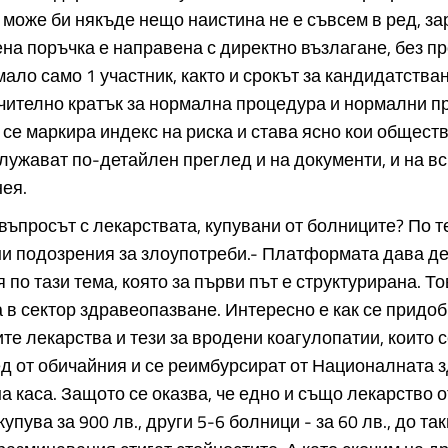
т може би някъде нещо наистина не е съвсем в ред, за
на поръчка е направена с директно възлагане, без п
мало само 1 участник, както и срокът за кандидатстван
чително кратък за нормална процедура и нормални п
 се маркира индекс на риска и става ясно кои общест
лужават по-детайлен преглед и на документи, и на вс
нея.
и въпросът с лекарствата, купувани от болниците? По т
ни подозрения за злоупотреби.- Платформата дава д
по тази тема, която за първи път е структурирана. То
 в сектор здравеопазване. Интересно е как се придо
те лекарства и тези за вродени коагулопатии, които с
д от обичайния и се реимбурсират от Националната 
а каса. Защото се оказва, че едно и също лекарство о
упува за 900 лв., други 5-6 болници - за 60 лв., до та