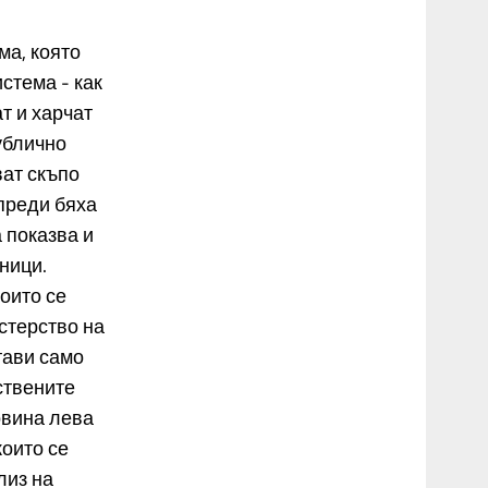
ма, която
стема - как
т и харчат
ублично
ват скъпо
 преди бяха
 показва и
ници.
които се
истерство на
тави само
ствените
овина лева
които се
лиз на