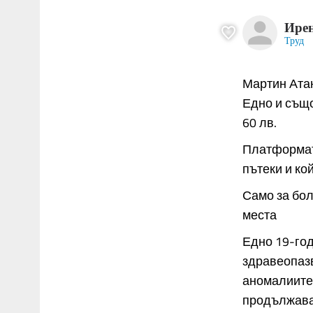
Ирен
Труд
Мартин Атан
Едно и също
60 лв.
Платформата
пътеки и ко
Само за бол
места
Едно 19-год
здравеопазв
аномалиите
продължават