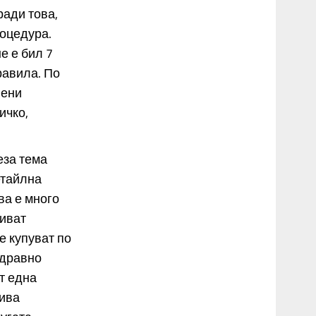
ради това,
роцедура.
е е бил 7
равила. По
вени
ичко,
еза тема
етайлна
ва е много
биват
е купуват по
здравно
т една
кива