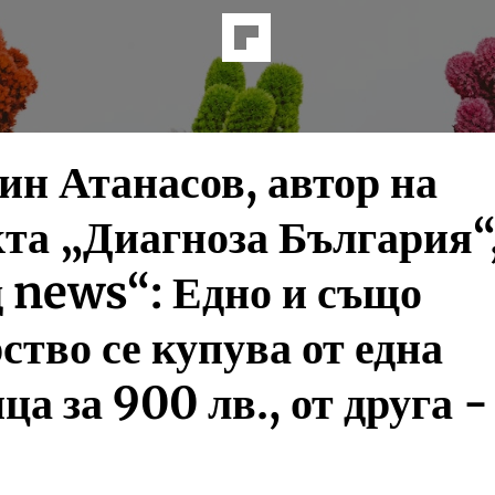
н Атанасов, автор на
та „Диагноза България“,
 news“: Едно и също
ство се купува от една
ца за 900 лв., от друга -