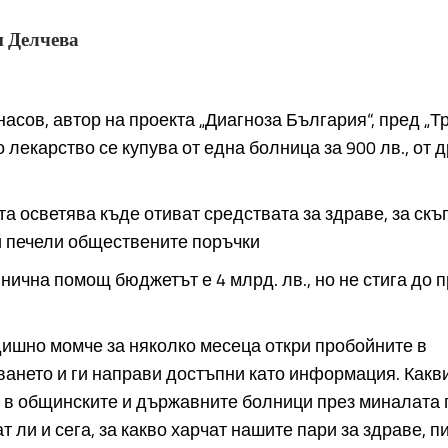
 Делчева
асов, автор на проекта „Диагноза България“, пред „Тр
 лекарство се купува от една болница за 900 лв., от д
 осветява къде отиват средствата за здраве, за скъ
й печели обществените поръчки
нична помощ бюджетът е 4 млрд. лв., но не стига до 
ишно момче за няколко месеца откри пробойните в
ането и ги направи достъпни като информация. Какви
 в общинските и държавните болници през миналата 
 ли и сега, за какво харчат нашите пари за здраве, п