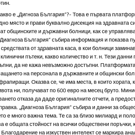
тин.
какво е „Дигноза България“?- Това е първата платфор
дно място и прави буквално дисекция на здравната си
т общинските и държавни болници, как се управлява
„Диагноза България“ събира информация и показва п
 средствата от здравната каса, в кои болници замина
клинични пътеки, какво количество и т. н. Тези данни
ъпни, да не кажа невъзможно достъпни. Платформата
лащането на персонала в държавните и общински бол
фрапиращи. Оказва се, че има места, в които хората, 
ивота ни, получават по 600 евро на месец бруто. Мин
ането отказа да даде оригиналните отчети, а предос
равка. „Диагноза България“ събира и данни за обще
ето е много важна тема. Те са за близо милиард и пол
ва е общата стойност на всички обществени поръчки, 
 Благодарение на изкуствен интелект се маркира ана