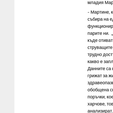
младия Мар
- Мартине, 
събира на е
функционира
парите ни. 
къде отиват
струващите 
трудно дост
какво е зап
Данните са 
грижат за ж
здравеопазв
обобщена сп
поръчки, ко
харчове, то
анализират.