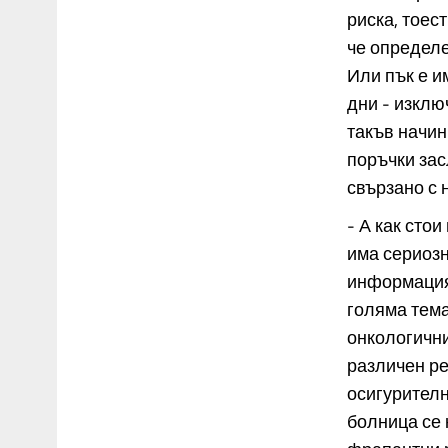
риска, тоес
че определе
Или пък е и
дни - изклю
такъв начин
поръчки зас
свързано с 
- А как сто
има сериоз
информация 
голяма тема
онкологични
различен ре
осигурителн
болница се к