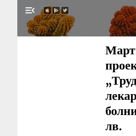
menu_open
Марти
проек
„Труд
лекар
болни
лв.