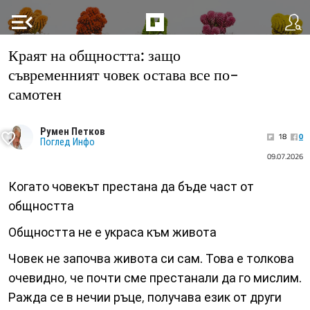
menu_open
Краят на общността: защо
съвременният човек остава все по-
самотен
Румен Петков
18
0
Поглед Инфо
09.07.2026
Когато човекът престана да бъде част от
общността
Общността не е украса към живота
Човек не започва живота си сам. Това е толкова
очевидно, че почти сме престанали да го мислим.
Ражда се в нечии ръце, получава език от други