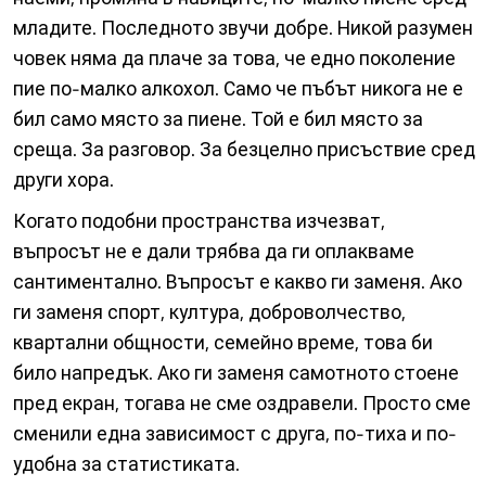
младите. Последното звучи добре. Никой разумен
човек няма да плаче за това, че едно поколение
пие по-малко алкохол. Само че пъбът никога не е
бил само място за пиене. Той е бил място за
среща. За разговор. За безцелно присъствие сред
други хора.
Когато подобни пространства изчезват,
въпросът не е дали трябва да ги оплакваме
сантиментално. Въпросът е какво ги заменя. Ако
ги заменя спорт, култура, доброволчество,
квартални общности, семейно време, това би
било напредък. Ако ги заменя самотното стоене
пред екран, тогава не сме оздравели. Просто сме
сменили една зависимост с друга, по-тиха и по-
удобна за статистиката.