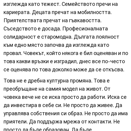
изглежда като тежест. Семейството пречи на
кариерата. Децата пречат на мобилността.
Приятелствата пречат на гъвкавостта.
Съседството е досада. Професионалната
солидарност е старомодна. Дългата лоялност
към едно място започва да изглежда като
провал. Човекът, който някога е бил оценяван и по
това какви връзки е изградил, днес все по-често
се оценява по това доколко може да се откъсва.
Това не е дребна културна промяна. Това е
преобръщане на самия модел на живот. От
човека вече не се иска просто да работи. Иска се
да инвестира в себе си. Не просто да живее. Да
управлява собствения си образ. Не просто да има
приятели. Да поддържа мрежа от контакти. Не
просто да бъде образован. Да бъде