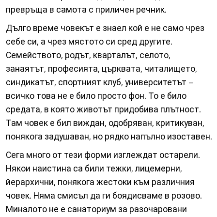
превръща в самота с приличен речник.
Дълго време човекът е знаел кой е не само чрез
себе си, а чрез мястото си сред другите.
Семейството, родът, кварталът, селото,
занаятът, професията, църквата, читалището,
синдикатът, спортният клуб, университетът –
всичко това не е било просто фон. То е било
средата, в която животът придобива плътност.
Там човек е бил виждан, одобряван, критикуван,
понякога задушаван, но рядко напълно изоставен.
Сега много от тези форми изглеждат остарели.
Някои наистина са били тежки, лицемерни,
йерархични, понякога жестоки към различния
човек. Няма смисъл да ги боядисваме в розово.
Миналото не е санаториум за разочаровани