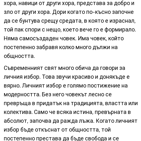
хора, навици от други хора, представа за добро и
зло от други хора. Дори когато по-късно започне
да се бунтува срещу средата, в която е израснал,
той пак спори с нещо, което вече го е формирало.
Няма самосъздаден човек. Има човек, който
постепенно забравя колко много дължи на
общността.
Съвременният свят много обича да говори за
личния избор. Това звучи красиво и донякъде е
вярно. Личният избор е голямо постижение на
модерността. Без него човекът лесно се
превръща в придатък на традицията, властта или
колектива. Само че всяка истина, превърната в
абсолют, започва да ражда лъжа. Когато личният
избор бъде откъснат от общността, той
постепенно престава да бъде свобода и се