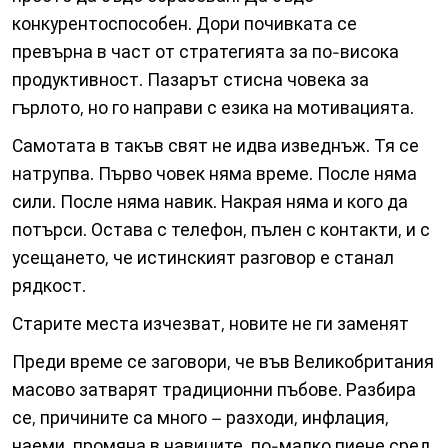
конкурентоспособен. Дори почивката се
превърна в част от стратегията за по-висока
продуктивност. Пазарът стисна човека за
гърлото, но го направи с езика на мотивацията.
Самотата в такъв свят не идва изведнъж. Тя се
натрупва. Първо човек няма време. После няма
сили. После няма навик. Накрая няма и кого да
потърси. Остава с телефон, пълен с контакти, и с
усещането, че истинският разговор е станал
рядкост.
Старите места изчезват, новите не ги заменят
Преди време се заговори, че във Великобритания
масово затварят традиционни пъбове. Разбира
се, причините са много – разходи, инфлация,
наеми, промяна в навиците, по-малко пиене сред