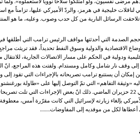
 مرضى نفسيون، ولو امتلكوا سلاحاً نووياً لاستعملوه». ولما 
ي لناقلات خليجية في هرمز، والردّ الأميركي عليها، تزامناً مع اس
ً، تلاحقت الرسائل النارية من كل حدب وصوب. وعليه، ما هو المن
م الصدمة التي أحدثتها مواقف الرئيس ترامب التي أطلقها ف
وضاع الاقتصادية والدولية وسوق النفط تحديداً، فقد تريثت مراج
ليمية ودولية في الحكم على مسار الاتصالات الجارية، للانتقال 
لى وقف نار شامل وكامل ومستدام. ولفتت هذه المراجع، انّ الح
ن إمكان أن يستتبع ترامب تصريحاته بالإجراءات التي تقود إلى 
ليه «وثيقة التفاهم» التي تمّ التوصل إليها على «طاولة بورغنشت
السويسرية في 22 حزيران الماضي. ذلك انّ بعض الإجراءات التي تلت تصري
أميركي بإلغاء زيارته لإسرائيل التي كانت مقرّرة أمس، معطوفة
 أعطاها لكل من موفديه إلى المفاوضات........