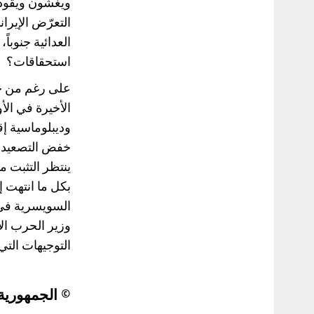
ويغشون ويقودهم
التعرّض الإيران
العدائية جنوبا
استحقاقات؟
على رغم من حج
الأخيرة في الأ
وديبلوماسية إق
خفض التصعيد إ
ينتظر التثبت م
بكل ما انتهت إ
وزير الحرب ال
التوجيهات التي
© الجمهورية