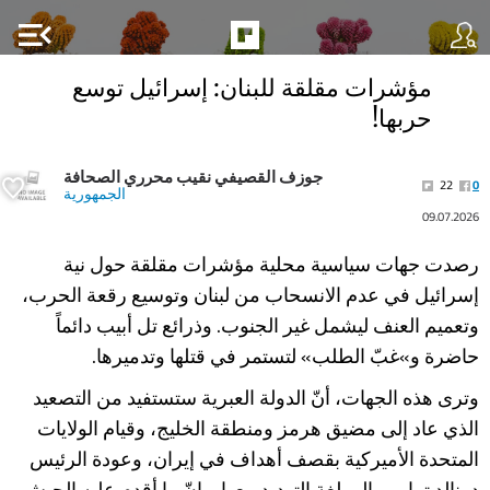
menu_open
مؤشرات مقلقة للبنان: إسرائيل توسع
حربها!
جوزف القصيفي نقيب محرري الصحافة
22
0
الجمهورية
09.07.2026
رصدت جهات سياسية محلية مؤشرات مقلقة حول نية
إسرائيل في عدم الانسحاب من لبنان وتوسيع رقعة الحرب،
وتعميم العنف ليشمل غير الجنوب. وذرائع تل أبيب دائماً
حاضرة و»غبّ الطلب» لتستمر في قتلها وتدميرها.
وترى هذه الجهات، أنّ الدولة العبرية ستستفيد من التصعيد
الذي عاد إلى مضيق هرمز ومنطقة الخليج، وقيام الولايات
المتحدة الأميركية بقصف أهداف في إيران، وعودة الرئيس
دونالد ترامب إلى لغة التهديد معها. وإنّ ما أقدم عليه الجيش