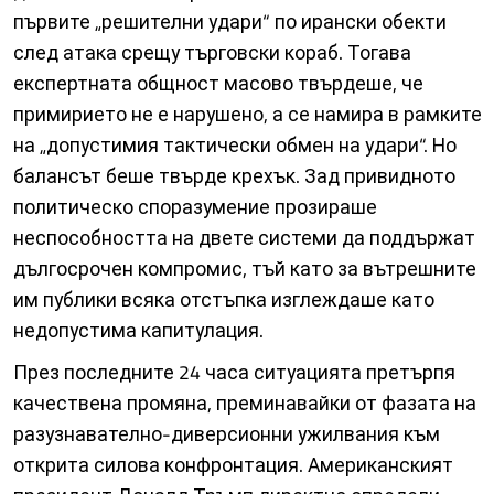
първите „решителни удари“ по ирански обекти
след атака срещу търговски кораб. Тогава
експертната общност масово твърдеше, че
примирието не е нарушено, а се намира в рамките
на „допустимия тактически обмен на удари“. Но
балансът беше твърде крехък. Зад привидното
политическо споразумение прозираше
неспособността на двете системи да поддържат
дългосрочен компромис, тъй като за вътрешните
им публики всяка отстъпка изглеждаше като
недопустима капитулация.
През последните 24 часа ситуацията претърпя
качествена промяна, преминавайки от фазата на
разузнавателно-диверсионни ужилвания към
открита силова конфронтация. Американският