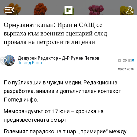
menu_open
Ормузкият капан: Иран и САЩ се
върнаха към военния сценарий след
провала на петролните лицензи
Дежурен Редактор - Д-Р Румен Петков
25
0
Поглед Инфо
09.07.2026
По публикации в чужди медии. Редакционна
разработка, анализ и допълнителен контекст:
Поглед.инфо.
Меморандумът от 17 юни – хроника на
предизвестената смърт
Големият парадокс на т.нар. „примирие“ между