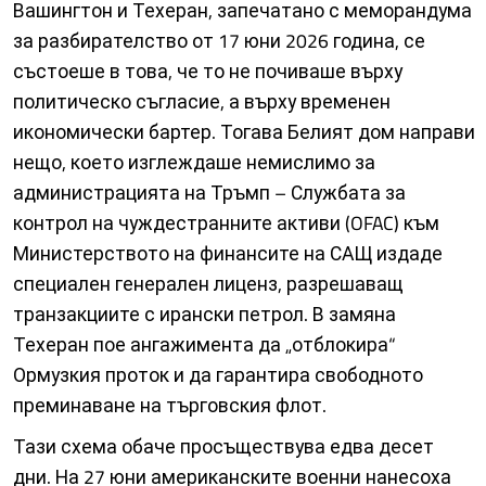
Вашингтон и Техеран, запечатано с меморандума
за разбирателство от 17 юни 2026 година, се
състоеше в това, че то не почиваше върху
политическо съгласие, а върху временен
икономически бартер. Тогава Белият дом направи
нещо, което изглеждаше немислимо за
администрацията на Тръмп – Службата за
контрол на чуждестранните активи (OFAC) към
Министерството на финансите на САЩ издаде
специален генерален лиценз, разрешаващ
транзакциите с ирански петрол. В замяна
Техеран пое ангажимента да „отблокира“
Ормузкия проток и да гарантира свободното
преминаване на търговския флот.
Тази схема обаче просъществува едва десет
дни. На 27 юни американските военни нанесоха