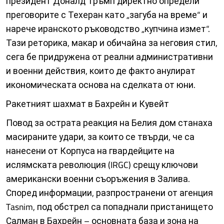
президент Доналд Тръмп директно определи
преговорите с Техеран като „загуба на време“ и
нарече иранското ръководство „купчина измет“.
Тази реторика, макар и обичайна за неговия стил,
сега бе придружена от реални административни
и военни действия, които де факто анулират
икономическата основа на сделката от юни.
Ракетният шахмат в Бахрейн и Кувейт
Повод за острата реакция на Белия дом станаха
масираните удари, за които се твърди, че са
нанесени от Корпуса на гвардейците на
ислямската революция (IRGC) срещу ключови
американски военни съоръжения в Залива.
Според информации, разпространени от агенция
Tasnim, под обстрел са попаднали пристанището
Салман в Бахрейн – основната база и зона на