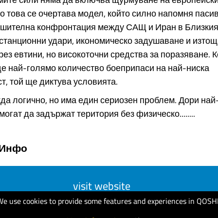
о това се очертава модел, който силно напомня пасив
ушителна конфронтация между САЩ и Иран в Близкия 
станционни удари, икономическо задушаване и изтощ
рез евтини, но високоточни средства за поразяване. 
е най-голямо количество боеприпаси на най-ниска
т, той ще диктува условията.
да логично, но има един сериозен проблем. Дори на
огат да задържат територия без физическо........
 Инфо
visit website
We use cookies to provide some features and experiences in QOSH