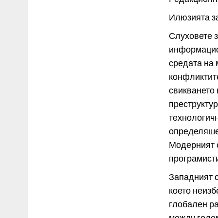
Илюзията за
Слуховете 
информацион
средата на 
конфликтите
свикването 
преструкту
технологичн
определяше 
Модерният с
програмисти
Западният 
което неизб
глобален ра
между голе