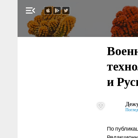
menu_open
Военн
техно
и Рус
Дежу
Погле
По публикац
Редакционна