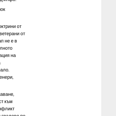
шок
октрини от
ветерани от
п не е в
алното
ация на
а
ало.
енери,
аване,
ст към
онфликт
 градове по