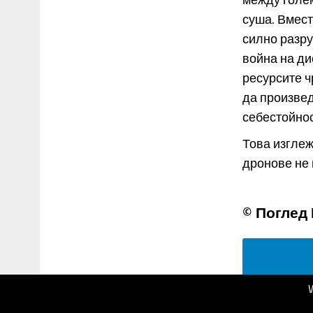
суша. Вмест
силно разр
война на ди
ресурсите ч
да произвед
себестойнос
Това изглеж
дронове не м
© Поглед