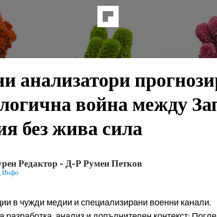
и анализатори прогнози
логична война между За
ия без жива сила
рен Редактор - Д-Р Румен Петков
д Инфо
ии в чужди медии и специализирани военни канали.
 разработка, анализ и допълнителен контекст: Погле