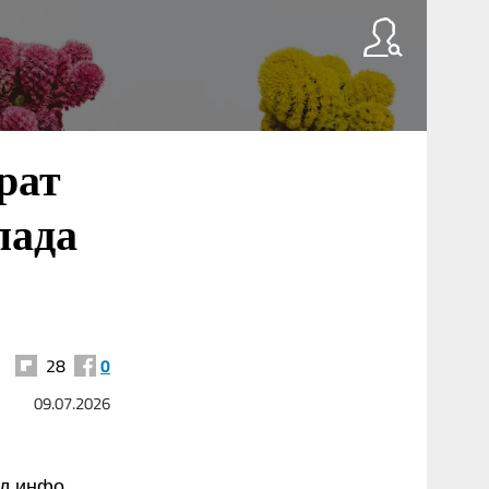
рат
пада
28
0
09.07.2026
д.инфо.