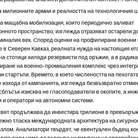
 милионните армии и реалността на технологичния 
за мащабна мобилизация, които периодично заливат
ното пространство, изглежда отразяват остарели д
миналия век. Според оценки на профилирани военни 
 в Северен Кавказ, реалната нужда на настоящия ета
на стотици хиляди резервисти под оръжие, а в радик
риране на военно-промишления комплекс чрез интегр
и стартъпи. Времето, в което числеността на пехотат
изхода от кампанията, изглежда безвъзвратно отмин
блъсък изисква не гласоподаватели в окопите, а инж
 и оператори на автономни системи.
свят продължава да инвестира трилиони в превъоръж
ежно тласка международната архитектура на сигурно
злом. Анализатори твърдят, че евентуален бъдещ к
мите сили няма да включва щурмуване на европейски