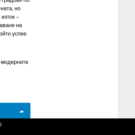
ната, но
изток –
аване на
Който успее
й-модерните
E