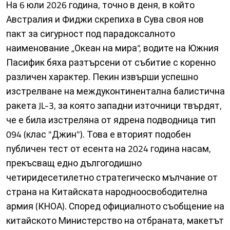
На 6 юли 2026 година, точно в деня, в който
Австралия и Фиджи скрепиха в Сува своя нов
пакт за сигурност под парадоксалното
наименование „Океан на мира“, водите на Южния
Пасифик бяха разтърсени от събитие с коренно
различен характер. Пекин извърши успешно
изстрелване на междуконтинентална балистична
ракета JL-3, за която западни източници твърдят,
че е била изстреляна от ядрена подводница тип
094 (клас "Джин"). Това е вторият подобен
публичен тест от есента на 2024 година насам,
прекъсващ едно дългогодишно
четиридесетилетно стратегическо мълчание от
страна на Китайската народноосвободителна
армия (КНОА). Според официалното съобщение на
китайското Министерство на отбраната, макетът