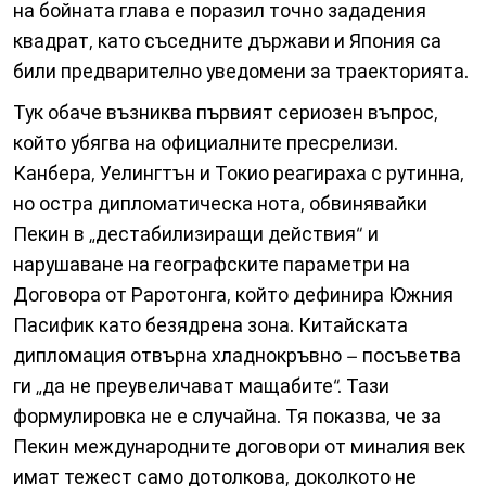
на бойната глава е поразил точно зададения
квадрат, като съседните държави и Япония са
били предварително уведомени за траекторията.
Тук обаче възниква първият сериозен въпрос,
който убягва на официалните пресрелизи.
Канбера, Уелингтън и Токио реагираха с рутинна,
но остра дипломатическа нота, обвинявайки
Пекин в „дестабилизиращи действия“ и
нарушаване на географските параметри на
Договора от Раротонга, който дефинира Южния
Пасифик като безядрена зона. Китайската
дипломация отвърна хладнокръвно – посъветва
ги „да не преувеличават мащабите“. Тази
формулировка не е случайна. Тя показва, че за
Пекин международните договори от миналия век
имат тежест само дотолкова, доколкото не