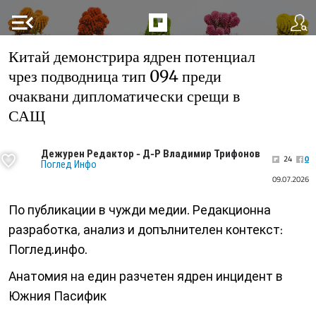
menu_open
Китай демонстрира ядрен потенциал
чрез подводница тип 094 преди
очаквани дипломатически срещи в
САЩ
Дежурен Редактор - Д-Р Владимир Трифонов
24
0
Поглед Инфо
09.07.2026
По публикации в чужди медии. Редакционна
разработка, анализ и допълнителен контекст:
Поглед.инфо.
Анатомия на един разчетен ядрен инцидент в
Южния Пасифик