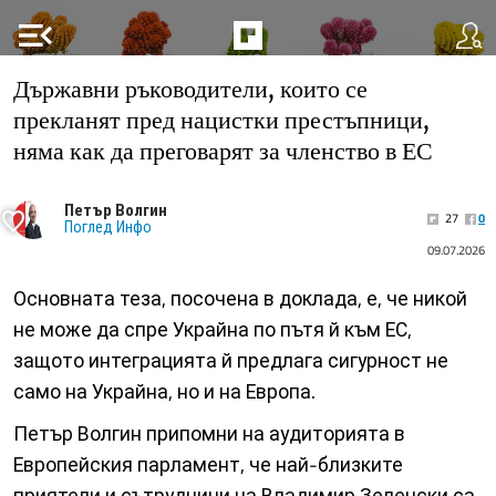
menu_open
Държавни ръководители, които се
прекланят пред нацистки престъпници,
няма как да преговарят за членство в ЕС
Петър Волгин
27
0
Поглед Инфо
09.07.2026
Основната теза, посочена в доклада, е, че никой
не може да спре Украйна по пътя й към ЕС,
защото интеграцията й предлага сигурност не
само на Украйна, но и на Европа.
Петър Волгин припомни на аудиторията в
Европейския парламент, че най-близките
приятели и сътрудници на Владимир Зеленски са