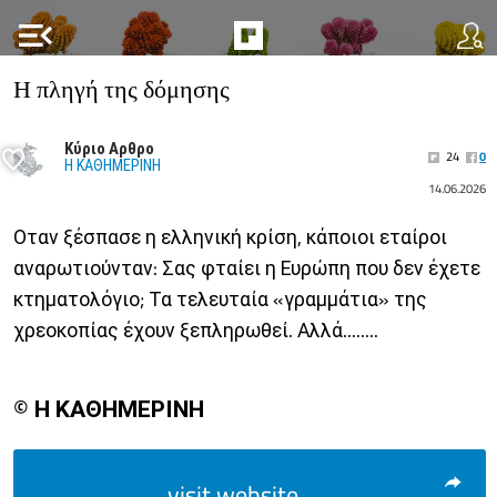
menu_open
Η πληγή της δόμησης
Κύριο Αρθρο
24
0
Η ΚΑΘΗΜΕΡΙΝΗ
14.06.2026
Οταν ξέσπασε η ελληνική κρίση, κάποιοι εταίροι
αναρωτιούνταν: Σας φταίει η Ευρώπη που δεν έχετε
κτηματολόγιο; Τα τελευταία «γραμμάτια» της
χρεοκοπίας έχουν ξεπληρωθεί. Αλλά........
© Η ΚΑΘΗΜΕΡΙΝΗ
visit website