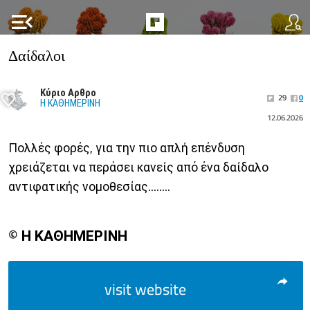
menu_open
Δαίδαλοι
Κύριο Αρθρο
29
0
Η ΚΑΘΗΜΕΡΙΝΗ
12.06.2026
Πολλές φορές, για την πιο απλή επένδυση
χρειάζεται να περάσει κανείς από ένα δαίδαλο
αντιφατικής νομοθεσίας........
© Η ΚΑΘΗΜΕΡΙΝΗ
visit website