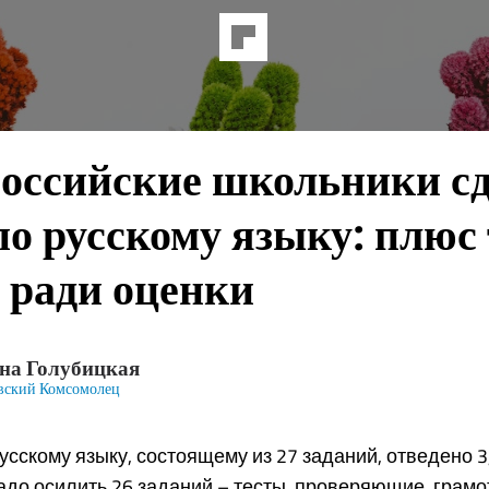
российские школьники с
о русскому языку: плюс
 ради оценки
на Голубицкая
вский Комсомолец
усскому языку, состоящему из 27 заданий, отведено 3,
адо осилить 26 заданий – тесты, проверяющие грамо