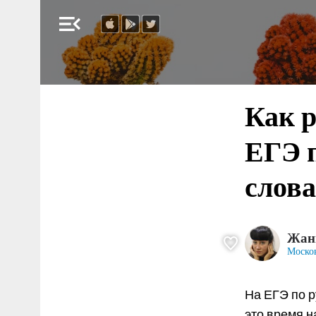
menu_open
Как 
ЕГЭ п
слова
Жан
Моско
На ЕГЭ по р
это время н