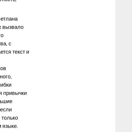
ветлана
х вызвало
го
ва, с
ется текст и
ков
ного,
шибки
ия привычки
льшие
 если
 только
м языке.