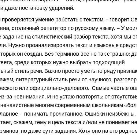
и даже постановку ударений.
проверяется умение работать с текстом, - говорит С
на, столичный репетитор по русскому языку. – У мои
 задание на стилистический разбор текста, хотя мы е
и. Нужно проанализировать текст и языковые средст
орых он создан. Без терминов все не так страшно: да
твета, среди которых нужно выбрать подходящий
ный стиль речи. Важно просто уметь по ряду призна
кажем, литературный стиль речи от научного, разговор
ческого или официально-делового. Самые частые о
з-за невнимания. И не устаю повторять: от отсутств
ы, ненавистные многим современным школьникам «бо
главное - понимать прочитанное. Ошибки неизбежны,
ает, скажем, тему и цель текста и/или не понимает не
рминов, но даже сути задания. Хотя оно на его родно