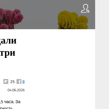
дали
 три
25
0
04.06.2026
5 часа. За
тность,