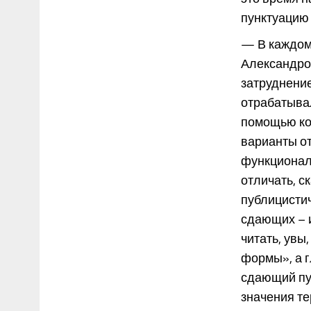
пунктуацию 
— В каждом 
Александров
затруднение
отрабатывал
помощью кот
варианты о
функциональ
отличать, с
публицисти
сдающих – и
читать, ув
формы», а 
сдающий пут
значения те