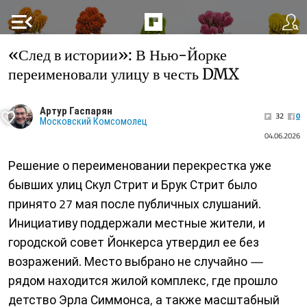
menu_open
«След в истории»: В Нью-Йорке
переименовали улицу в честь DMX
Артур Гаспарян
32
0
Московский Комсомолец
04.06.2026
Решение о переименовании перекрестка уже
бывших улиц Скул Стрит и Брук Стрит было
принято 27 мая после публичных слушаний.
Инициативу поддержали местные жители, и
городской совет Йонкерса утвердил ее без
возражений. Место выбрано не случайно —
рядом находится жилой комплекс, где прошло
детство Эрла Симмонса, а также масштабный