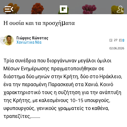
menu_open
Η ουσία και τα προσχήµατα
Γιώργος Κώνστας
27
0
Χανιώτικα Νέα
02.06.2026
Τρία συνέδρια που διοργάνωναν µεγάλοι όµιλοι
Μέσων Ενηµέρωσης πραγµατοποιήθηκαν σε
διάστηµα δύο µηνών στην Κρήτη, δύο στο Ηράκλειο,
ένα την περασµένη Παρασκευή στα Χανιά. Κοινό
χαρακτηριστικό τους η συζήτηση για την ανάπτυξη
της Κρήτης, µε καλεσµένους 10-15 υπουργούς,
υφυπουργούς, γενικούς γραµµατείς το καθένα,
τραπεζίτες,........