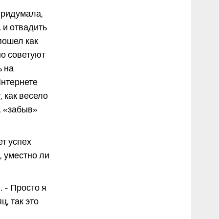
 придумала,
 и отвадить
пошел как
но советуют
ь на
Интернете
 как весело
, «забыв»
ет успех
, уместно ли
 - Просто я
ц, так это