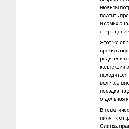
нюансы потр
платить пр
и самих ана
сокращение 
Этот же опр
время в офф
родители го
коллекции о
находиться 
великое мно
поездка на 
отдельная к
В тематичес
пилят», отк
Слегка, пра