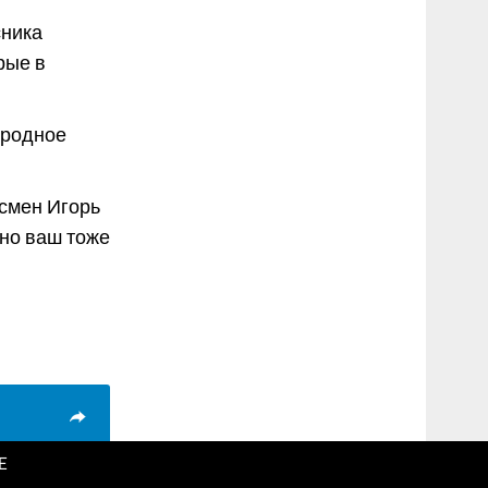
сника
рые в
 родное
есмен Игорь
дно ваш тоже
E