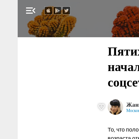
menu_open
Пятих
начал
соцсе
Жан
Моско
То, что пол
возраста от