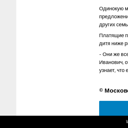
Одинокую м
предложение
других семь
Платящие по
дитя ниже р
- Они же вс
Иванович, о
узнает, что ег
© Москов