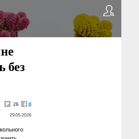
яне
ь без
26
0
29.05.2026
школьного
изучить