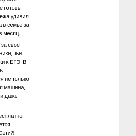
е готовы
тежа удивил
 в семье за
в месяц.
 за свое
ики, чьи
и к ЕГЭ. В
ь
я не только
ая машина,
 и даже
бесплатно
ется.
Сети?!