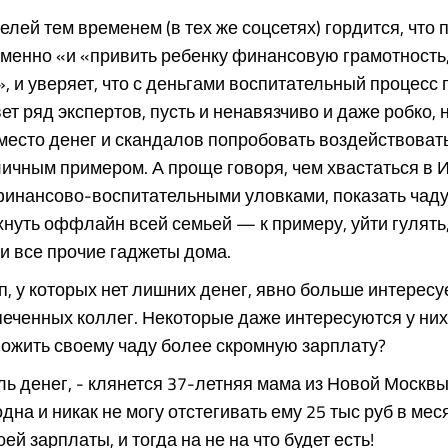
елей тем временем (в тех же соцсетях) гордится, что
менно «и «привить ребенку финансовую грамотность,
», и уверяет, что с деньгами воспитательный процесс 
вет ряд экспертов, пусть и ненавязчиво и даже робко, 
есто денег и скандалов попробовать воздействоват
ичным примером. А проще говоря, чем хвастаться в 
инансово-воспитательными уловками, показать чаду,
нуть оффлайн всей семьей — к примеру, уйти гулять
и все прочие гаджеты дома.
п, у которых нет лишних денег, явно больше интересу
еченных коллег. Некоторые даже интересуются у них
ложить своему чаду более скромную зарплату?
ль денег, - клянется 37-летняя мама из Новой Москвы.
дна и никак не могу отстегивать ему 25 тыс руб в меся
ей зарплаты, и тогда на не на что будет есть!