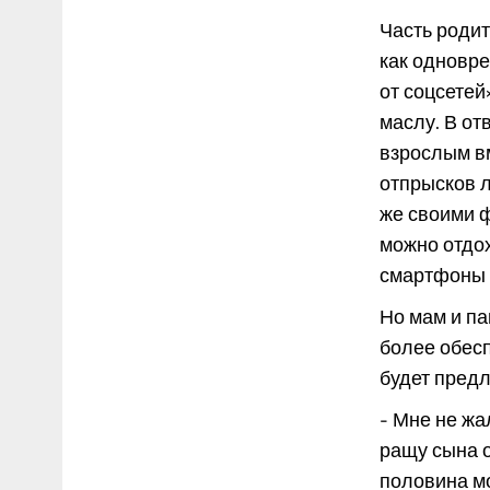
Часть родит
как одновре
от соцсетей
маслу. В от
взрослым вм
отпрысков л
же своими ф
можно отдох
смартфоны 
Но мам и па
более обесп
будет пред
- Мне не жа
ращу сына о
половина мо