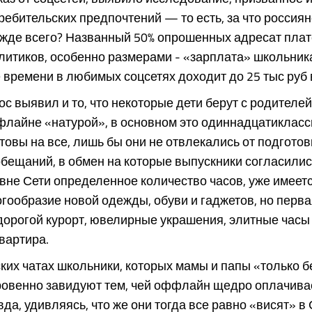
ебительских предпочтений — то есть, за что россиян
ежде всего? Названный 50% опрошенных адресат пла
литиков, особенно размерами - «зарплата» школьника
времени в любимых соцсетях доходит до 25 тыс руб 
ос выявил и то, что некоторые дети берут с родителей
лайне «натурой», в основном это одиннадцатиклассн
товы на все, лишь бы они не отвлекались от подготовк
бещаний, в обмен на которые выпускники согласилис
вне Сети определенное количество часов, уже имеетс
гообразие новой одежды, обуви и гаджетов, но перв
дорогой курорт, ювелирные украшения, элитные часы
вартира.
ких чатах школьники, которых мамы и папы «только 
ровенно завидуют тем, чей оффлайн щедро оплачива
вда, удивляясь, что же они тогда все равно «висят» в 