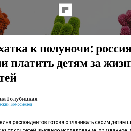
атка к полуночи: росси
и платить детям за жизн
тей
на Голубицкая
вский Комсомолец
овина респондентов готова оплачивать своим детям 
каз от соцсетей, выявило исследование, призванное 