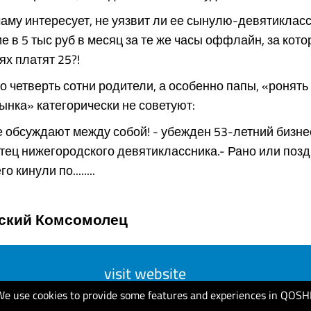
аму интересует, не уязвит ли ее сынулю-девятиклас
 в 5 тыс руб в месяц за те же часы оффлайн, за кото
ях платят 25?!
 четверть сотни родители, а особенно папы, «ронять
ынка» категорически не советуют:
е обсуждают между собой! - убежден 53-летний бизн
тец нижегородского девятиклассника.- Рано или поз
о кинули по........
ский Комсомолец
visit website
We use cookies to provide some features and experiences in QOSH