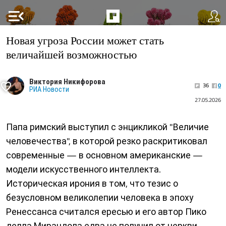
menu_open
Новая угроза России может стать
величайшей возможностью
Виктория Никифорова
36
0
РИА Новости
27.05.2026
Папа римский выступил с энцикликой "Величие
человечества", в которой резко раскритиковал
современные — в основном американские —
модели искусственного интеллекта.
Историческая ирония в том, что тезис о
безусловном великолепии человека в эпоху
Ренессанса считался ересью и его автор Пико
делла Мирандола едва не получил от церкви