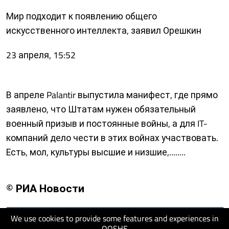
Мир подходит к появлению общего
искусственного интеллекта, заявил Орешкин
23 апреля, 15:52
В апреле Palantir выпустила манифест, где прямо
заявлено, что Штатам нужен обязательный
военный призыв и постоянные войны, а для IT-
компаний дело чести в этих войнах участвовать.
Есть, мол, культуры высшие и низшие,........
© РИА Новости
We use cookies to provide some features and experiences in
visit website
QOSHE