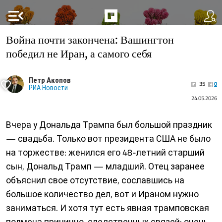
menu_open
Война почти закончена: Вашингтон
победил не Иран, а самого себя
Петр Акопов
35
0
РИА Новости
24.05.2026
Вчера у Дональда Трампа был большой праздник
— свадьба. Только вот президента США не было
на торжестве: женился его 48-летний старший
сын, Дональд Трамп — младший. Отец заранее
объяснил свое отсутствие, сославшись на
большое количество дел, вот и Ираном нужно
заниматься. И хотя тут есть явная трамповская
подмена причинно-следственных связей: очень