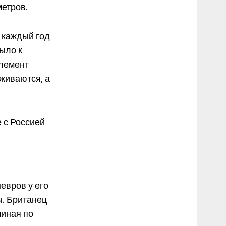
метров.
 каждый год
ыло к
элемент
живаются, а
е с Россией
евров у его
ы. Британец
миная по