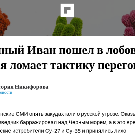
мный Иван пошел в лобо
я ломает тактику перего
тория Никифорова
овости
нские СМИ опять закудахтали о русской угрозе. Оказы
ведчик барражировал над Черным морем, а в это вр
ские истребители Су-27 и Су-35 и принялись лихо