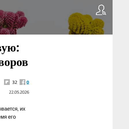
вую:
воров
32
0
22.05.2026
вается, их
емя его