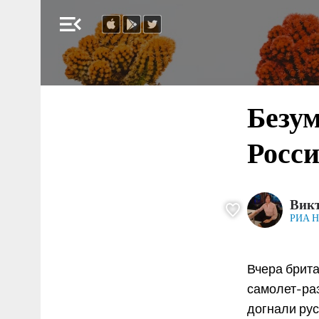
menu_open
Безу
Росси
Вик
РИА Н
Вчера брита
самолет-раз
догнали рус