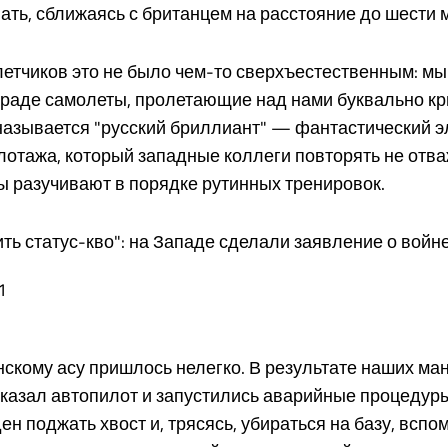
ть, сближаясь с британцем на расстояние до шести 
етчиков это не было чем-то сверхъестественным: мы
араде самолеты, пролетающие над нами буквально кр
называется "русский бриллиант" — фантастический 
отажа, который западные коллеги повторять не отва
 разучивают в порядке рутинных тренировок.
ть статус-кво": на Западе сделали заявление о войн
1
нскому асу пришлось нелегко. В результате наших ман
казал автопилот и запустились аварийные процедур
н поджать хвост и, трясясь, убираться на базу, вспо