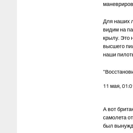
маневрирова
Для наших л
видим на п
крылу. Это 
высшего пил
наши пилоты
"Восстанови
11 мая, 01:0
А вот брита
самолета от
был вынужде