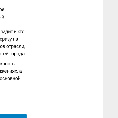
ре
ый
ездит и кто
сразу на
ов отрасли,
стей города.
жность
ижениях, а
 основной