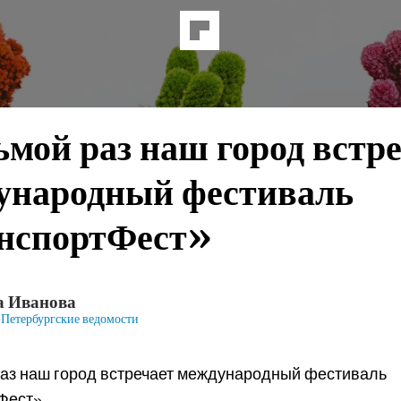
ьмой раз наш город встр
ународный фестиваль
нспортФест»
а Иванова
Петербургские ведомости
раз наш город встречает международный фестиваль
Фест»