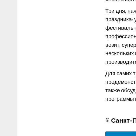
Три дня, на
праздника: 
фестиваль 
профессиона
возит, супе
нескольких
производите
Для самих 
продемонстр
также обсуд
программы го
© Санкт-