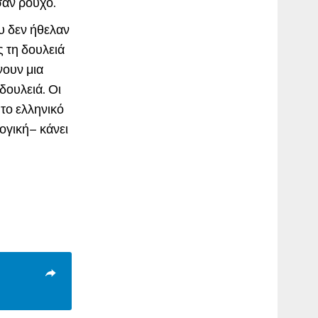
σαν ρούχο.
υ δεν ήθελαν
ς τη δουλειά
νουν μια
δουλειά. Οι
το ελληνικό
ογική– κάνει