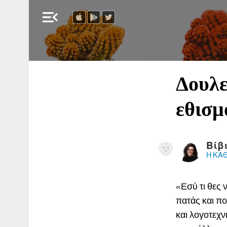
menu_open
Δουλε
εθισμ
Βίβ
Η ΚΑ
«Εσύ τι θες 
πατάς και πο
και λογοτεχν