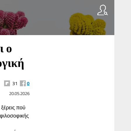
ι ο
ογική
31
0
20.05.2026
 ξέρεις πού
ι φιλοσοφικής