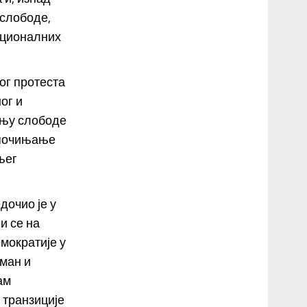
 слободе,
ационалних
ог протеста
ог и
ању слободе
тпочињање
њег
дочио је у
и се на
емократије у
ман и
ам
 транзиције