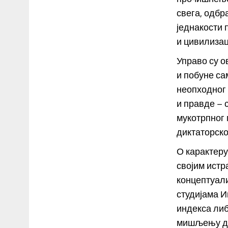
свега, одбр
једнакости
и цивилизац
Управо су о
и побуне са
неопходног 
и правде – 
мукотрпног
диктаторско
О карактеру
својим ист
концептуали
студијама 
индекса либ
мишљењу да 