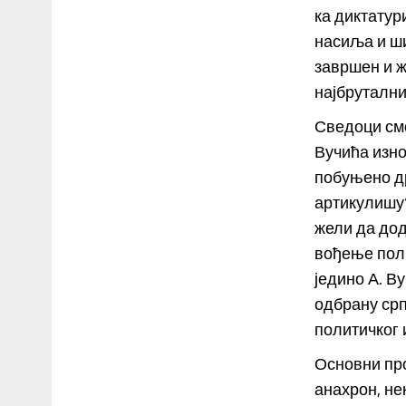
ка диктатур
насиља и ши
завршен и ж
најбруталн
Сведоци смо
Вучића изно
побуњено др
артикулишу“
жели да дод
вођење поли
једино А. В
одбрану срп
политичког 
Основни про
анахрон, не