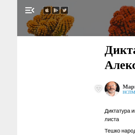
menu_open
Дикт
Алекс
Мар
НСПМ
Диктатура и
листа
Тешко народ