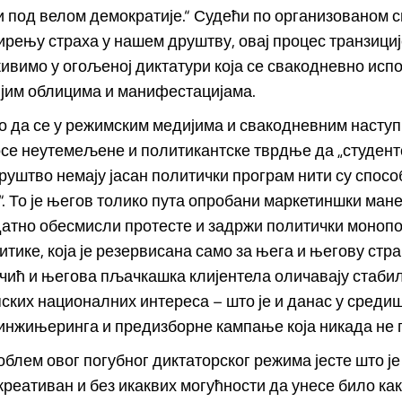
и под велом демократије.“ Судећи по организованом
рењу страха у нашем друштву, овај процес транзициј
ивимо у огољеној диктатури која се свакодневно исп
ијим облицима и манифестацијама.
 да се у режимским медијима и свакодневним наступ
се неутемељене и политикантске тврдње да „студентс
уштво немају јасан политички програм нити су спосо
. То је његов толико пута опробани маркетиншки мане
атно обесмисли протесте и задржи политички монопо
тике, која је резервисана само за њега и његову стра
учић и његова пљачкашка клијентела оличавају стаби
ских националних интереса – што је и данас у среди
инжињеринга и предизборне кампање која никада не п
блем овог погубног диктаторског режима јесте што ј
креативан и без икаквих могућности да унесе било ка