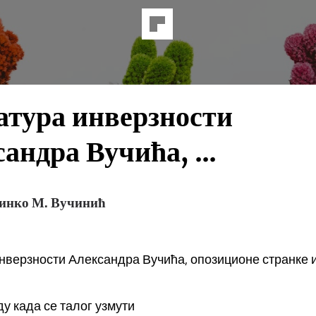
атура инверзности
андра Вучића, ...
инко М. Вучинић
нверзности Александра Вучића, опозиционе странке и
у када се талог узмути