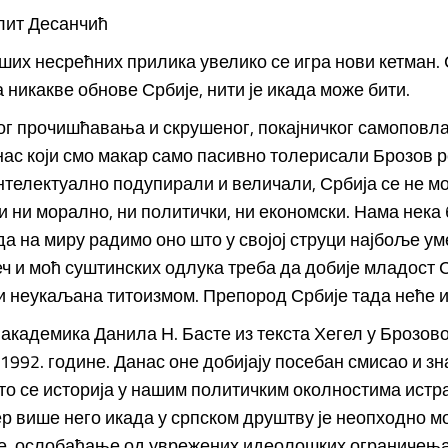
лит Десанчић
ших несрећних прилика увелико се игра нови кетман.
 никакве обнове Србије, нити је икада може бити.
ог прочишћавања и скрушеног, покајничког самоповл
нас који смо макар само пасивно толерисали Брозов р
нтелектуално подупирали и величали, Србија се не м
 ни морално, ни политички, ни економски. Нама нека
а на миру радимо оно што у својој струци најбоље ум
ч и моћ суштинских одлука треба да добије младост С
 неукаљана титоизмом. Препород Србије тада неће и
 академика Данила Н. Басте из текста Хегел у Брозово
1992. године. Данас оне добијају посебан смисао и зна
то се историја у нашим политичким околностима истр
р више него икада у српском друштву је неопходно 
, ослобађање од уврежених идеолошких ограничења 