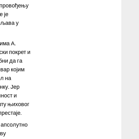
 спровођењу
е је
ољава у
има А.
ки покрет и
бни да га
вар којим
л на
нку. Јер
лност и
шту њиховог
рестаје.
е апсолутно
кву