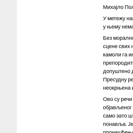
Михајло По
У метежу на
у њему нема
Без моралн
сцене свих 
камоли га и
препородити
допуштено д
Пресудну ре
неокрњена и
Ово су речи
објављеног 
само зато ш
понавља. Је
прочишћење