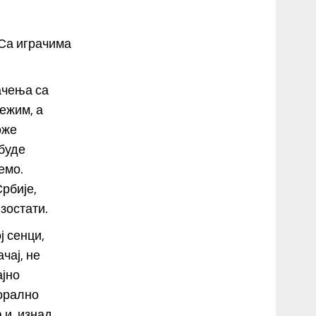
 Са играчима
ачења са
ежим, а
оже
 буде
емо.
рбије,
зостати.
ј сенци,
чај, не
ајно
морално
и, изнад