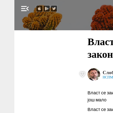
menu_open
Власт
закон
Сло
НСПМ
Власт се за
још мало
Власт се за