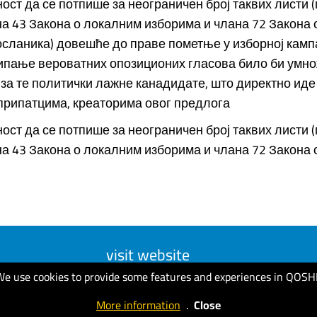
ост да се потпише за неограничен број таквих листи 
а 43 Закона о локалним изборима и члана 72 Закона 
сланика) довешће до праве пометње у изборној камп
сипање вероватних опозиционих гласова било би умн
за те политички лажне канадидате, што директно иде 
припатцима, креаторима овог предлога
ост да се потпише за неограничен број таквих листи 
 43 Закона о локалним изборима и члана 72 Закона о...
visit website
We use cookies to provide some features and experiences in QOSH
More information
.
Close