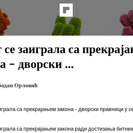
 се заиграла са прекрај
а - дворски ...
бодан Орловић
играла са прекрајањем закона - дворски правници у 
играла са прекрајањем закона ради достизања битни