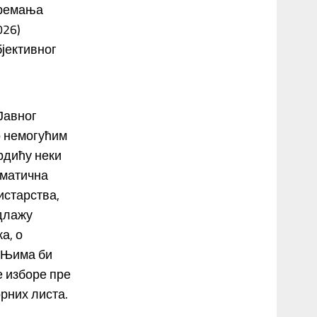
премања
026)
јективног
Јавног
о немогућим
рдићу неки
 матична
истарства,
длажу
а, о
. Њима би
е изборе пре
рних листа.