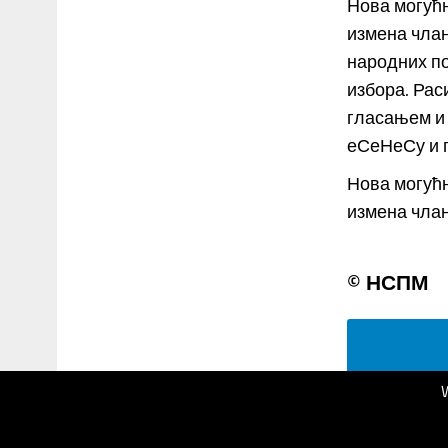
Нова могућн
измена члан
народних по
избора. Ра
гласањем и 
еСеНеСу и 
Нова могућн
измена члана
© НСПМ