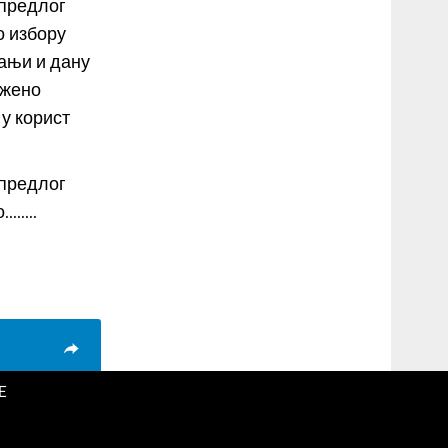
(предлог
о избору
ањи и дану
ожено
у корист
(предлог
.....
E