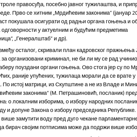
троле правосуђа, посебно јавног тужилаштва, и при
еде. Прво се хитним „Мрдићевим законима“ (јануар 2
ст покушала осигурати од радњи органа гоњења и об
 одговорности у актуелним и будућим предметима
ица“, „Генералштаб“ и др).
између осталог, скривали план кадровског пражњења 
за организовани криминал, не би ли му се рад учини
заберу поуздани органи гоњења. Ово стога јер су по М
ућих, раније упућених, тужилаца морали да се врате у
 По истој матрици, из Скупштине а не из Владе и Мин
вићевим законима“ (М. Петрашиновић, посланик) пре
на: о локалним изборима, о избору народних посланик
ду и допуне Закона о избору председника Републике
 више замутити воду пред дуго чекане парламентарн
да бирач својим потписима може да подржи више избо