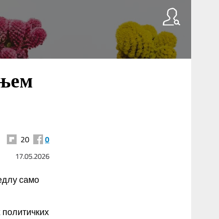
ањем
20
0
17.05.2026
седлу само
х политичких