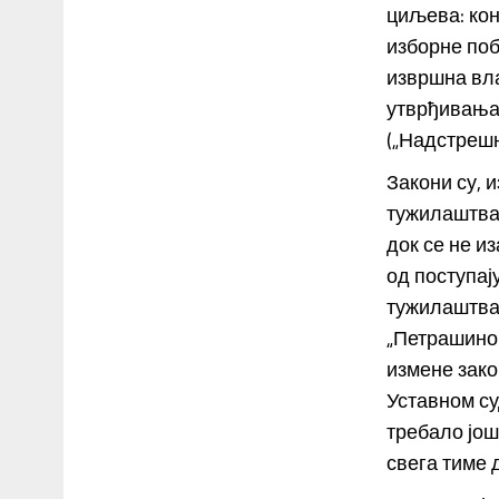
циљева: кон
изборне поб
извршна вла
утврђивања
(„Надстрешн
Закони су, 
тужилаштва 
док се не и
од поступај
тужилаштва.
„Петрашино
измене зако
Уставном су
требало још
свега тиме 