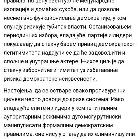
правила, по цену евентуалне међународне
изолације и домаћих сукоба, или да дозволи
несметано функционисање демократије, у ком
случају ризикује губитак власти. Организовањем
периодичних избора, владајуће партије и лидери
покушавају да стекну барем привид демократског
легитимитета надајући се да ће задовољити и
спољне и унутрашње актере. Њихов циљ је да
стекну изборни легитимитет уз избегавање
ризика демократске неизвесности.
Настојења да се остваре овако противуречни
циљеви често доводи до кризе система. Иако
владајуће елите и лидери у компетитивним
ауторитарним режимима дуго могу рутински
манипулисати формалним демократским
правилима, оне нису у стању да их елиминишу или