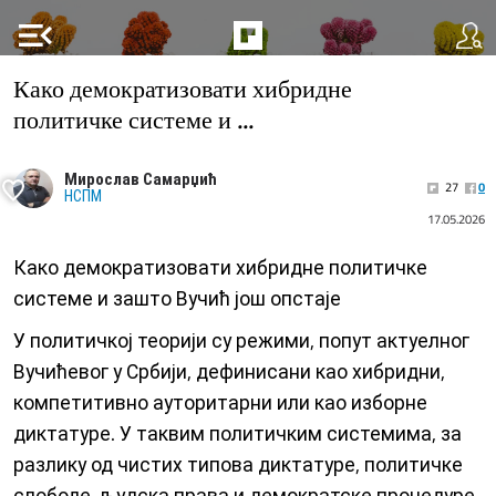
menu_open
Како демократизовати хибридне
политичке системе и ...
Мирослав Самарџић
27
0
НСПМ
17.05.2026
Како демократизовати хибридне политичке
системе и зашто Вучић још опстаје
У политичкој теорији су режими, попут актуелног
Вучићевог у Србији, дефинисани као хибридни,
компетитивно ауторитарни или као изборне
диктатуре. У таквим политичким системима, за
разлику од чистих типова диктатуре, политичке
слободе, људска права и демократске процедуре