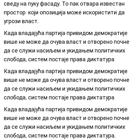
сведу на пуку фасаду. То пак отвара известан
простор који опозиција може искористити да
угрози власт.
Када владајућа партија привидом демократије
више не може да очува власт и отворено почне
да се служи насиљем и укидањем политичких
слобода, систем постаје права диктатура
Када владајућа партија привидом демократије
више не може да очува власт и отворено почне
да се служи насиљем и укидањем политичких
слобода, систем постаје права диктатура
Када владајућа партија привидом демократије
више не може да очува власт и отворено почне
да се служи насиљем и укидањем политичких
слобода, систем постаје права диктатура.