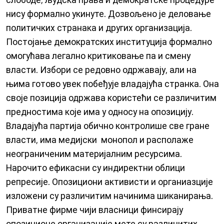
нису формално укинуте. Дозвољено је деловање
политичких странака и других организација.
Постојање демократских институција формално
омогућава легално критиковање па и смену
власти. Избори се редовно одржавају, али на
њима готово увек побеђује владајућа странка. Она
своје позиција одржава користећи се различитим
предностима које има у односу на опозицију.
Владајућа партија обично контролише све гране
власти, има медијски монопол и располаже
неограниченим материјалним ресурсима.
Нарочито ефикасни су индиректни облици
репресије. Опозициони активисти и органиазције
изложени су различитим начинима шиканирања.
Приватне фирме чији власници финсирају
опозиционе организације мете су различитих