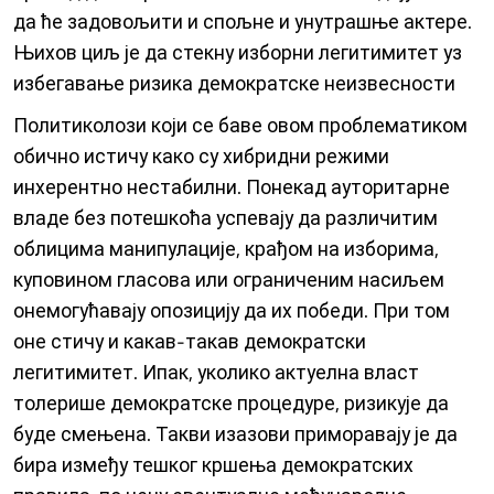
да ће задовољити и спољне и унутрашње актере.
Њихов циљ је да стекну изборни легитимитет уз
избегавање ризика демократске неизвесности
Политиколози који се баве овом проблематиком
обично истичу како су хибридни режими
инхерентно нестабилни. Понекад ауторитарне
владе без потешкоћа успевају да различитим
облицима манипулације, крађом на изборима,
куповином гласова или ограниченим насиљем
онемогућавају опозицију да их победи. При том
оне стичу и какав-такав демократски
легитимитет. Ипак, уколико актуелна власт
толерише демократске процедуре, ризикује да
буде смењена. Такви изазови приморавају је да
бира између тешког кршења демократских