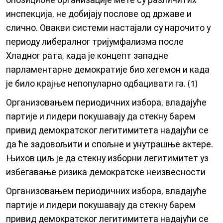
инспекција, не добијају послове од државе и
слично. Овакви системи настајали су нарочито у
периоду либералног тријумфализма после
Хладног рата, када је концепт западне
парламентарне демократије био хегемон и када
је било крајње непопуларно одбацивати га. (1)
Организовањем периодичних избора, владајуће
партије и лидери покушавају да стекну барем
привид демократског легитимитета надајући се
да ће задовољити и спољне и унутрашње актере.
Њихов циљ је да стекну изборни легитимитет уз
избегавање ризика демократске неизвесности
Организовањем периодичних избора, владајуће
партије и лидери покушавају да стекну барем
привид демократског легитимитета надајући се