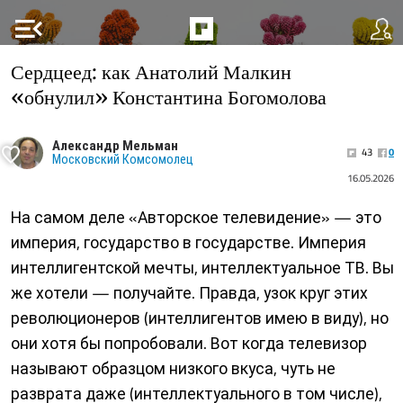
menu_open
Сердцеед: как Анатолий Малкин
«обнулил» Константина Богомолова
Александр Мельман
43
0
Московский Комсомолец
16.05.2026
На самом деле «Авторское телевидение» — это
империя, государство в государстве. Империя
интеллигентской мечты, интеллектуальное ТВ. Вы
же хотели — получайте. Правда, узок круг этих
революционеров (интеллигентов имею в виду), но
они хотя бы попробовали. Вот когда телевизор
называют образцом низкого вкуса, чуть не
разврата даже (интеллектуального в том числе),