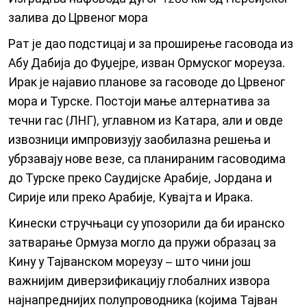
залива до Црвеног мора
Рат је дао подстицај и за проширење гасовода из
Абу Дабија до Фуџејре, изван Ормуског мореуза.
Ирак је најавио планове за гасоводе до Црвеног
мора и Турске. Постоји мање алтернатива за
течни гас (ЛНГ), углавном из Катара, али и овде
извозници импровизују заобилазна решења и
убрзавају нове везе, са планираним гасоводима
до Турске преко Саудијске Арабије, Јордана и
Сирије или преко Арабије, Кувајта и Ирака.
Кинески стручњаци су упозорили да би иранско
затварање Ормуза могло да пружи образац за
Кину у Тајванском мореузу – што чини још
важнијим диверзификацију глобалних извора
најнапреднијих полупроводника (којима Тајван