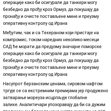
операције како би осигурале да танкери могу
безбедно да прођу кроз Ормуз, да покушају да
пронађу и очисте постављене мине и преузму
оперативну контролу од Ирана
Међутим, чак и са Техераном који пристаје на
компромис, током наредних неколико месеци
САД ће морати да предузму значајне поморске
операције како би осигурале да танкери могу
безбедно да прођу кроз Ормуз, да покушају да
пронађу и очисте постављене мине и преузму
оперативну контролу од Ирана
Насупрот берзанским ценама, сировом нафтом
тргује се са екстремним премијама јер продужено
затварање мореуза исцрпљује глобалне
залихе. Аналитичари упозоравају да би са дужим