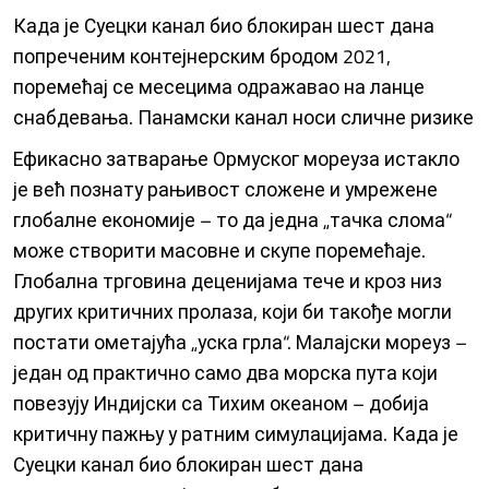
Када је Суецки канал био блокиран шест дана
попреченим контејнерским бродом 2021,
поремећај се месецима одражавао на ланце
снабдевања. Панамски канал носи сличне ризике
Ефикасно затварање Ормуског мореуза истакло
је већ познату рањивост сложене и умрежене
глобалне економије – то да једна „тачка слома“
може створити масовне и скупе поремећаје.
Глобална трговина деценијама тече и кроз низ
других критичних пролаза, који би такође могли
постати ометајућа „уска грла“. Малајски мореуз –
један од практично само два морска пута који
повезују Индијски са Тихим океаном – добија
критичну пажњу у ратним симулацијама. Када је
Суецки канал био блокиран шест дана