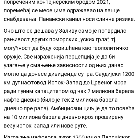
попреченим контејнерским бродом 2021,
поремећај се месецима одражавао на ланце
снабдевања. Панамски канал носи сличне ризике.
Оно што се дешава у Заливу само је потврдило
рањивост других поморских „уских грла“, тј.
могућност да буду коришћена као геополитичко
оружје. Све израженија перцепција је да би
улагање у смањење зависности од њих данас
могло да донесе дивиденде сутра. Саудијски 1200
км дуг нафтовод Исток-Запад до Црвеног мора
ради пуним капацитетом од чак 7 милиона барела
нафте дневно (било је тек 2 милиона барела
дневно пре рата). Амбициозни циљ је да то повећа
на 10 милиона барела дневно кроз проширену
везу исток-запад или нове руте.
Изградња нафовода дугог 1200 км од Персијског