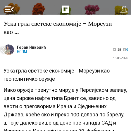
menu_open
Уска грла светске економије - Мореузи
као ...
Горан Николић
29
0
НСПМ
15.05.2026
Уска грла светске економије - Мореузи као
геополитичко оружје
Иако оружје тренутно мирује у Персијском заливу,
цена сирове нафте типа Брент се, зависно од
вести о преговорима Ирана и Сједињених
Држава, креће око и преко 100 долара по барелу,
што је далеко више од цене пре напада САД и
Израела на Иран који је почео 28. фебруара и