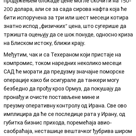
продужењем блокаде цене могле скочити на 150-
200 долара, али се за сада сирова нафта која ће
бити испоручена за три или шест месеци котира
знатно испод „физичких“ цена, што сугерише да
тржишта оцењују да се шок понуде, односно криза
на Блиском истоку, ближи крају.
Међутим, чак и са Техераном који пристаје на
компромис, током наредних неколико месеци
САД ће морати да предузму значајне поморске
операције како би осигурале да танкери могу
безбедно да прођу кроз Ормуз, да покушају да
пронађу и очисте постављене мине и
преузму оперативну контролу од Ирана. Све ово
имплицира да ће се последице рата у Ирану, од
губитка бизнис прихода, поремећаја авио-
саобраћаја, несташице вештачког ђубрива широм