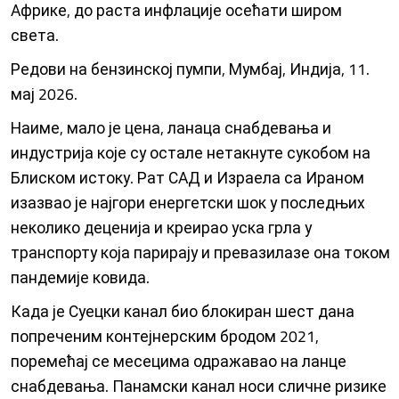
Африке, до раста инфлације осећати широм
света.
Редови на бензинској пумпи, Мумбај, Индија, 11.
мај 2026.
Наиме, мало је цена, ланаца снабдевања и
индустрија које су остале нетакнуте сукобом на
Блиском истоку. Рат САД и Израела са Ираном
изазвао је најгори енергетски шок у последњих
неколико деценија и креирао уска грла у
транспорту која парирају и превазилазе она током
пандемије ковида.
Када је Суецки канал био блокиран шест дана
попреченим контејнерским бродом 2021,
поремећај се месецима одражавао на ланце
снабдевања. Панамски канал носи сличне ризике