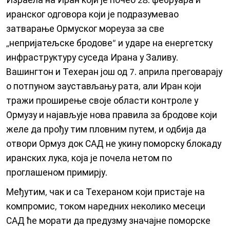
иранског одговора који је подразумевао
затварање Ормуског мореуза за све
„непријатељске бродове“ и ударе на енергетску
инфраструктуру суседа Ирана у Заливу.
Вашингтон и Техеран још од 7. априла преговарају
о потпуном заустављању рата, али Иран који
тражи проширење своје области контроле у
Ормузу и најављује нова правила за бродове који
желе да прођу тим пловним путем, и одбија да
отвори Ормуз док САД не укину поморску блокаду
иранских лука, која је почела нетом по
проглашеном примирју.
Међутим, чак и са Техераном који пристаје на
компромис, током наредних неколико месеци
САД ће морати да предузму значајне поморске