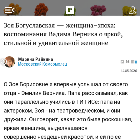
menu_open
Зоя Богуславская — женщина-эпоха:
воспоминания Вадима Верника о яркой,
стильной и удивительной женщине
Марина Райкина
36
0
Московский Комсомолец
14.05.2026
О Зое Борисовне я впервые услышал от своего
отца - Эмилия Верника. Папа рассказывал, как
они параллельно учились в ГИТИСе: папа на
актерском, Зоя - на театроведческом, и они
дружили. Он говорит, какая это была роскошная,
яркая женщина, выделявшаяся
совершенно нездешней красотой, и ей по ее