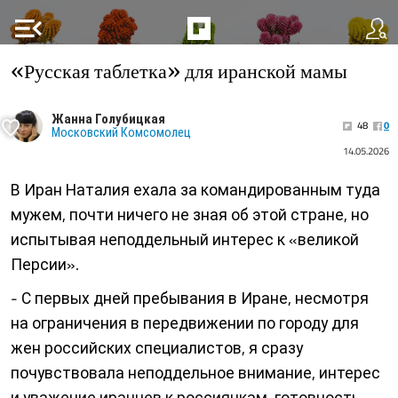
menu_open
«Русская таблетка» для иранской мамы
Жанна Голубицкая
48
0
Московский Комсомолец
14.05.2026
В Иран Наталия ехала за командированным туда
мужем, почти ничего не зная об этой стране, но
испытывая неподдельный интерес к «великой
Персии».
- С первых дней пребывания в Иране, несмотря
на ограничения в передвижении по городу для
жен российских специалистов, я сразу
почувствовала неподдельное внимание, интерес
и уважение иранцев к россиянкам, готовность