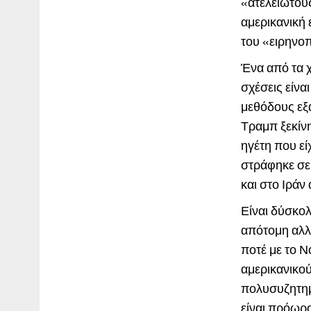
«ατελείωτου
αμερικανική 
του «ειρηνο
Ένα από τα χ
σχέσεις είν
μεθόδους εξ
Τραμπ ξεκίνη
ηγέτη που εί
στράφηκε σε 
και στο Ιράν
Είναι δύσκολ
απότομη αλλ
ποτέ με το Ν
αμερικανικού
πολυσυζητημ
είναι πρόωρ