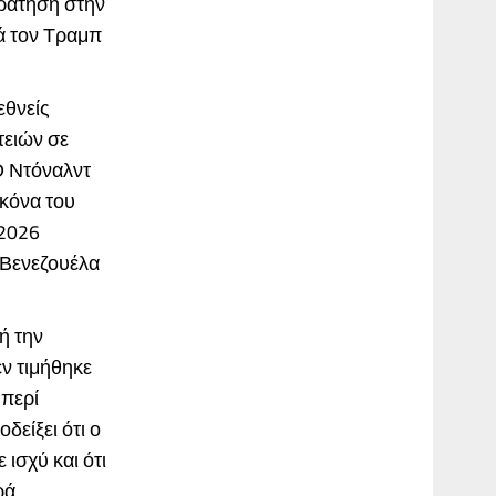
κράτηση στην
κά τον Τραμπ
εθνείς
τειών σε
Ο Ντόναλντ
ικόνα του
 2026
 Βενεζουέλα
ή την
ν τιμήθηκε
 περί
δείξει ότι ο
ισχύ και ότι
ρά,