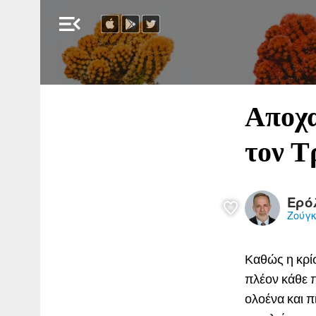
menu_open
Αποχα
τον Τ
Ερό
Ζούγ
Καθώς η κρίσ
πλέον κάθε 
ολοένα και π