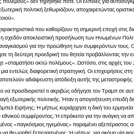
ς πολέμους» δεν τηρήθηκε ποτέ. Οι ελπίδες για αυτοσυγ
εξωτερική πολιτική ξεθωριάζουν, αποχαιρετώντας οριστι
ποιού».
αρακτηριστικά που καθορίζουν τη σημερινή εποχή στις δι
αι η σχεδόν αποκλειστική προσήλωση των Ηνωμένων Πολι
αναγκασμού για την προώθηση των συμφερόντων τους. 
σε τη δεύτερη προεδρική του θητεία προβάλλοντας την ε
χε «σταματήσει οκτώ πολέμους». Ωστόσο, στις αρχές του
μια εντελώς διαφορετική στρατηγική. Οι επιχειρήσεις στη
 αποτελούν αδιάψευστη απόδειξη αυτής της μεταστροφής.
ο να προσδιοριστεί τι ακριβώς οδήγησε τον Τραμπ σε αυτ
αγή εξωτερικής πολιτικής. Ήταν η απογοήτευση επειδή δε
όμπελ Ειρήνης; Ή μήπως κυριάρχησε η δική του ερμηνεία
 εθνικού συμφέροντος; Ή επρόκειτο για την ανάγκη να απο
ένος «παγκόσμιος ηγεμόνας» παραμένει αξεπέραστος σε 
ο να θεωρηθεί ξεπερασμένος; Ή μήπως, για ακόμη μία φο