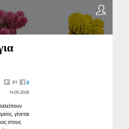
για
31
0
14.05.2026
αταλείπουν
ούς, γίνεται
λος στους