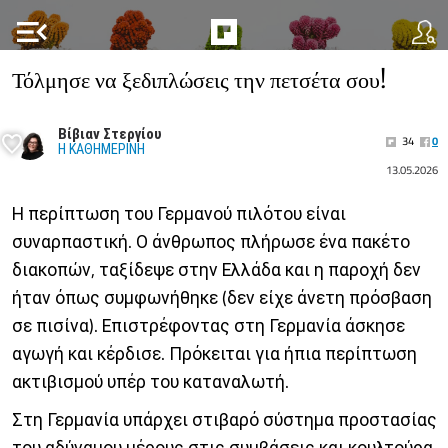
menu_open
Τόλμησε να ξεδιπλώσεις την πετσέτα σου!
Βίβιαν Στεργίου
34
0
Η ΚΑΘΗΜΕΡΙΝΗ
13.05.2026
Η περίπτωση του Γερμανού πιλότου είναι
συναρπαστική. Ο άνθρωπος πλήρωσε ένα πακέτο
διακοπών, ταξίδεψε στην Ελλάδα και η παροχή δεν
ήταν όπως συμφωνήθηκε (δεν είχε άνετη πρόσβαση
σε πισίνα). Επιστρέφοντας στη Γερμανία άσκησε
αγωγή και κέρδισε. Πρόκειται για ήπια περίπτωση
ακτιβισμού υπέρ του καταναλωτή.
Στη Γερμανία υπάρχει στιβαρό σύστημα προστασίας
του αδύναμου μέρους στις συμβάσεις και κουλτούρα